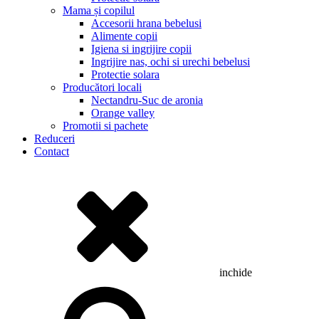
Mama și copilul
Accesorii hrana bebelusi
Alimente copii
Igiena si ingrijire copii
Ingrijire nas, ochi si urechi bebelusi
Protectie solara
Producători locali
Nectandru-Suc de aronia
Orange valley
Promotii si pachete
Reduceri
Contact
inchide