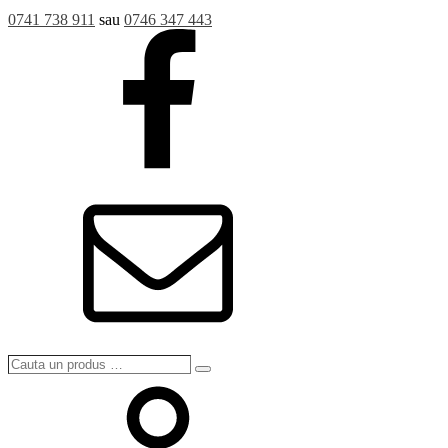
0741 738 911
sau
0746 347 443
Cauta
Search
un
produs
…