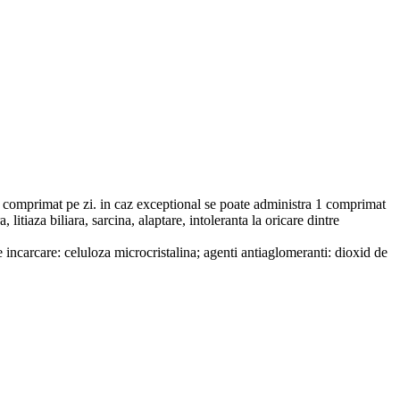
 de comprimat pe zi. in caz exceptional se poate administra 1 comprimat
tiaza biliara, sarcina, alaptare, intoleranta la oricare dintre
ncarcare: celuloza microcristalina; agenti antiaglomeranti: dioxid de