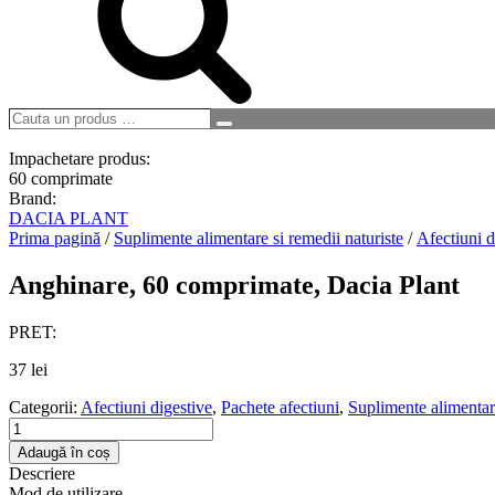
Cauta
Search
un
produs
Impachetare produs:
…
60 comprimate
Brand:
DACIA PLANT
Prima pagină
/
Suplimente alimentare si remedii naturiste
/
Afectiuni d
Anghinare, 60 comprimate, Dacia Plant
PRET:
37
lei
Categorii:
Afectiuni digestive
,
Pachete afectiuni
,
Suplimente alimentare
Cantitate
Anghinare,
Adaugă în coș
60
Descriere
comprimate,
Mod de utilizare