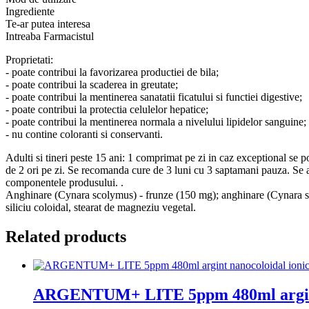
Dacia
Ingrediente
Plant
Te-ar putea interesa
Intreaba Farmacistul
Proprietati:
- poate contribui la favorizarea productiei de bila;
- poate contribui la scaderea in greutate;
- poate contribui la mentinerea sanatatii ficatului si functiei digestive;
- poate contribui la protectia celulelor hepatice;
- poate contribui la mentinerea normala a nivelului lipidelor sanguine;
- nu contine coloranti si conservanti.
Adulti si tineri peste 15 ani: 1 comprimat pe zi in caz exceptional se 
de 2 ori pe zi. Se recomanda cure de 3 luni cu 3 saptamani pauza. Se adm
componentele produsului. .
Anghinare (Cynara scolymus) - frunze (150 mg); anghinare (Cynara scol
siliciu coloidal, stearat de magneziu vegetal.
Related products
ARGENTUM+ LITE 5ppm 480ml argint 