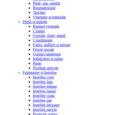
Piele, par, unghii
Reumatologie
Tincturi
Vitamine si minerale
Dietă și nutriție
Bauturi vegetale
Ceaiuri
Cereale, fulgi, musli
Condimente
Faina, pulberi si mixuri
Fructe uscate
Gustari sanatoase
Indulcitori si zahar
Paste
Produse apicole
Frumusețe și îngrijire
Ingrijire corp
Ingrijire fata
Ingrijire intima
Ingrijire maini
Ingrijire orala
Ingrijire par
Ingrijire picioare
Ingrijire urechi
Protectie solara