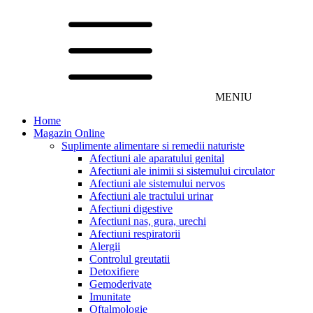
MENIU
Home
Magazin Online
Suplimente alimentare si remedii naturiste
Afectiuni ale aparatului genital
Afectiuni ale inimii si sistemului circulator
Afectiuni ale sistemului nervos
Afectiuni ale tractului urinar
Afectiuni digestive
Afectiuni nas, gura, urechi
Afectiuni respiratorii
Alergii
Controlul greutatii
Detoxifiere
Gemoderivate
Imunitate
Oftalmologie