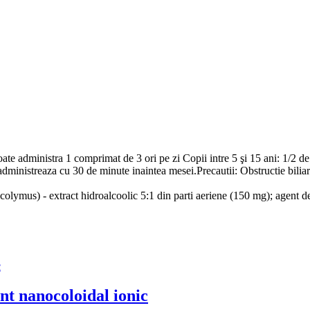
poate administra 1 comprimat de 3 ori pe zi Copii intre 5 şi 15 ani: 1/2
inistreaza cu 30 de minute inaintea mesei.Precautii: Obstructie biliara, li
ymus) - extract hidroalcoolic 5:1 din parti aeriene (150 mg); agent de i
nanocoloidal ionic