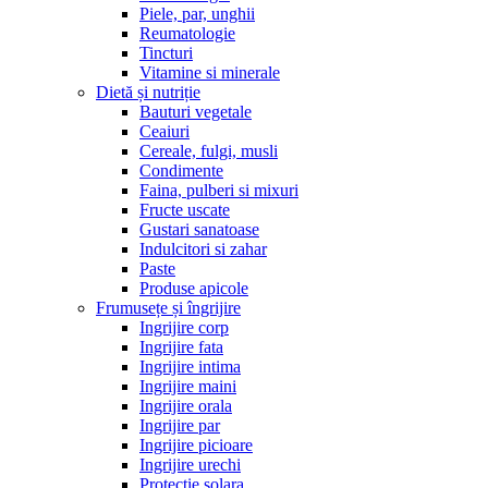
Piele, par, unghii
Reumatologie
Tincturi
Vitamine si minerale
Dietă și nutriție
Bauturi vegetale
Ceaiuri
Cereale, fulgi, musli
Condimente
Faina, pulberi si mixuri
Fructe uscate
Gustari sanatoase
Indulcitori si zahar
Paste
Produse apicole
Frumusețe și îngrijire
Ingrijire corp
Ingrijire fata
Ingrijire intima
Ingrijire maini
Ingrijire orala
Ingrijire par
Ingrijire picioare
Ingrijire urechi
Protectie solara