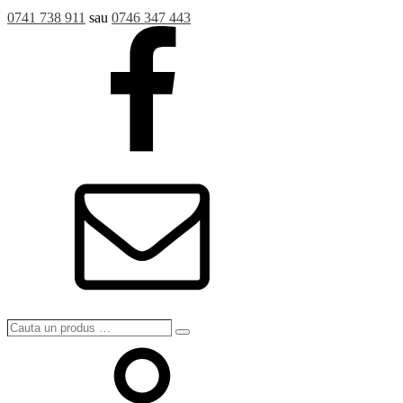
0741 738 911
sau
0746 347 443
Cauta
Search
un
produs
…