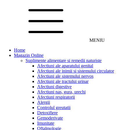
MENIU
Home
Magazin Online
Suplimente alimentare si remedii naturiste
Afectiuni ale aparatului genital
Afectiuni ale inimii si sistemului circulator
Afectiuni ale sistemului nervos
Afectiuni ale tractului urinar
Afectiuni digestive
Afectiuni nas, gura, urechi
Afectiuni respiratorii
Alergii
Controlul greutatii
Detoxifiere
Gemoderivate
Imunitate
Oftalmologie