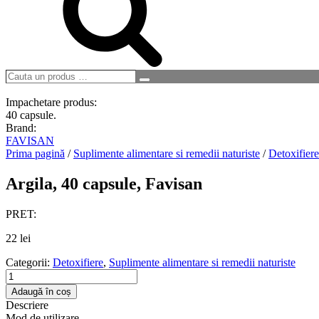
Cauta
Search
un
produs
Impachetare produs:
…
40 capsule.
Brand:
FAVISAN
Prima pagină
/
Suplimente alimentare si remedii naturiste
/
Detoxifiere
Argila, 40 capsule, Favisan
PRET:
22
lei
Categorii:
Detoxifiere
,
Suplimente alimentare si remedii naturiste
Cantitate
Argila,
Adaugă în coș
40
Descriere
capsule,
Mod de utilizare