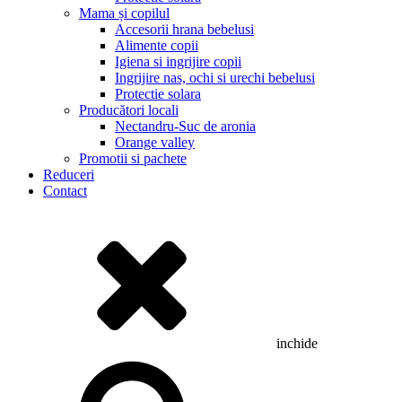
Mama și copilul
Accesorii hrana bebelusi
Alimente copii
Igiena si ingrijire copii
Ingrijire nas, ochi si urechi bebelusi
Protectie solara
Producători locali
Nectandru-Suc de aronia
Orange valley
Promotii si pachete
Reduceri
Contact
inchide