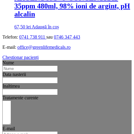
35ppm 480ml, 98% ioni de argint, pH
alcalin
67,50
lei
Adaugă în coș
Telefon:
0741 738 911
sau
0746 347 443
E-mail:
office@greenlifemedicals.ro
Chestionar pacienți
Nume
Data nasterii
Inaltimea
Tratamente curente
E-mail