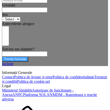
Greutate
Sex
Antecedente alergice
Sarcina sau alaptare?
Trimite formular
Inchide
Informații Generale
Contact
Politica de livrare și retur
Politica de confidențialitate
Termeni
și condiții
Politica de cookie-uri
Legal
Ministerul Sănătății
Autorizare de functionare -
Anexa
ANPC
Platforma SOL
ANMDM - Raporteaza o reactie
adversa