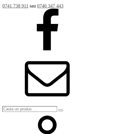
0741 738 911
sau
0746 347 443
Cauta
Search
un
produs
…