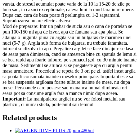
varsta, de stresul acumulat poate varia de la 10 la 15-20 de zile pe
luna sau, in cazuri exceptionale, cateva luni la rand fara intrerupere.
Dupa caz, cura de baza poate fi prelungita cu 1-2 saptamani.
Supradozarea nu are efecte adverse.
Mod de preparare: Intr-un pahar de sticla sau o cana de portelan se
pun 100-150 ml apa de izvor, apa de fantana sau apa plata. Se
adauga o lingurita plina cu argila sau un bulgaras de marimea unei
nuci (5-7 g). Argila sub forma de bulgarasi nu trebuie faramitata,
intrucat se dizolva in apa. Pregatirea argilei se face din ajun: se lasa
de seara pana dimineata, cand se amesteca bine cu spatula de lemn si
se bea rapid apa foarte tulbure, pe stomacul gol, cu 30 minute inainte
de masa. Sedimentul se arunca si se pregateste apa cu argila pentru
masa urmatoare. Procedeul se repeta de 3 ori pe zi, astfel incat argila
sa poata fi consumata inaintea meselor principale. Important este sa
se bea suspensia argiloasa foarte tulbure inainte de mese, nu dupa
mese. Persoanele care postesc sau mananca numai dimineata ori
seara pot sa consume argila fara a manca nimic dupa aceea.
Important:
La manipularea argilei nu se vor folosi metalul sau
plasticul, ci numai sticla, portelanul sau lemnul
Related products