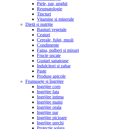
Piele, par, unghii
Reumatologie
Tincturi
Vitamine si minerale
Dietă și nutriție
Bauturi vegetale
Ceaiuri
Cereale, fulgi, musli
Condimente
Faina, pulberi si mixuri
Fructe uscate
Gustari sanatoase
Indulcitori si zahar
Paste
Produse apicole
Frumusețe și îngrijire
Ingrijire corp
Ingrijire fata
Ingrijire intima
Ingrijire maini
Ingrijire orala
Ingrijire par
Ingrijire picioare
Ingrijire urechi
Protectie solara