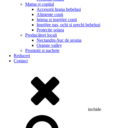
Mama și copilul
Accesorii hrana bebelusi
Alimente copii
Igiena si ingrijire copii
Ingrijire nas, ochi si urechi bebelusi
Protectie solara
Producători locali
Nectandru-Suc de aronia
Orange valley
Promotii si pachete
Reduceri
Contact
inchide