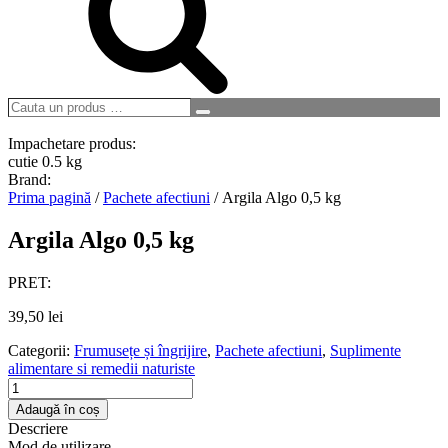
Cauta
Search
un
produs
Impachetare produs:
…
cutie 0.5 kg
Brand:
Prima pagină
/
Pachete afectiuni
/ Argila Algo 0,5 kg
Argila Algo 0,5 kg
PRET:
39,50
lei
Categorii:
Frumusețe și îngrijire
,
Pachete afectiuni
,
Suplimente
alimentare si remedii naturiste
Cantitate
Argila
Adaugă în coș
Algo
Descriere
0,5
Mod de utilizare