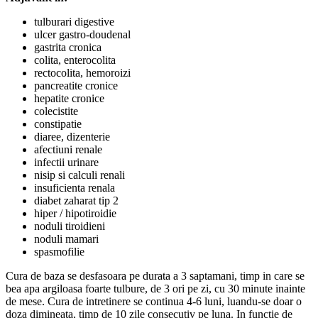
tulburari digestive
ulcer gastro-doudenal
gastrita cronica
colita, enterocolita
rectocolita, hemoroizi
pancreatite cronice
hepatite cronice
colecistite
constipatie
diaree, dizenterie
afectiuni renale
infectii urinare
nisip si calculi renali
insuficienta renala
diabet zaharat tip 2
hiper / hipotiroidie
noduli tiroidieni
noduli mamari
spasmofilie
Cura de baza se desfasoara pe durata a 3 saptamani, timp in care se
bea apa argiloasa foarte tulbure, de 3 ori pe zi, cu 30 minute inainte
de mese. Cura de intretinere se continua 4-6 luni, luandu-se doar o
doza dimineata, timp de 10 zile consecutiv pe luna. In functie de