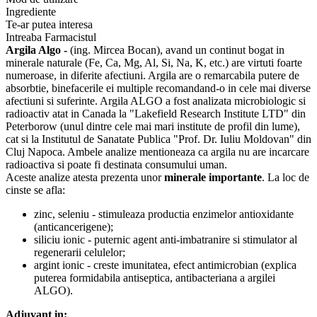
kg
Ingrediente
Te-ar putea interesa
Intreaba Farmacistul
Argila Algo -
(ing. Mircea Bocan), avand un continut bogat in
minerale naturale (Fe, Ca, Mg, Al, Si, Na, K, etc.) are virtuti foarte
numeroase, in diferite afectiuni. Argila are o remarcabila putere de
absorbtie, binefacerile ei multiple recomandand-o in cele mai diverse
afectiuni si suferinte. Argila ALGO a fost analizata microbiologic si
radioactiv atat in Canada la "Lakefield Research Institute LTD" din
Peterborow (unul dintre cele mai mari institute de profil din lume),
cat si la Institutul de Sanatate Publica "Prof. Dr. Iuliu Moldovan" din
Cluj Napoca. Ambele analize mentioneaza ca argila nu are incarcare
radioactiva si poate fi destinata consumului uman.
Aceste analize atesta prezenta unor
minerale importante
. La loc de
cinste se afla:
zinc, seleniu - stimuleaza productia enzimelor antioxidante
(anticancerigene);
siliciu ionic - puternic agent anti-imbatranire si stimulator al
regenerarii celulelor;
argint ionic - creste imunitatea, efect antimicrobian (explica
puterea formidabila antiseptica, antibacteriana a argilei
ALGO).
A
djuvant in: