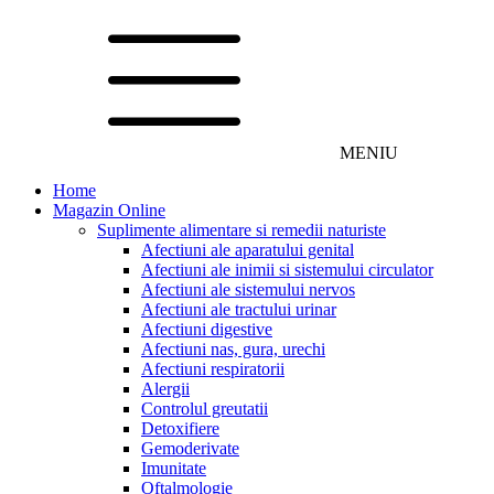
MENIU
Home
Magazin Online
Suplimente alimentare si remedii naturiste
Afectiuni ale aparatului genital
Afectiuni ale inimii si sistemului circulator
Afectiuni ale sistemului nervos
Afectiuni ale tractului urinar
Afectiuni digestive
Afectiuni nas, gura, urechi
Afectiuni respiratorii
Alergii
Controlul greutatii
Detoxifiere
Gemoderivate
Imunitate
Oftalmologie