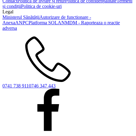
Contact
Politica de livrare și retur
Politica de confidențialitate
Termeni
și condiții
Politica de cookie-uri
Legal
Ministerul Sănătății
Autorizare de functionare -
Anexa
ANPC
Platforma SOL
ANMDM - Raporteaza o reactie
adversa
0741 738 911
0746 347 443