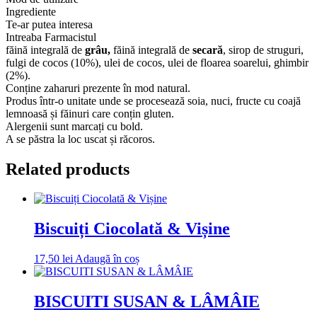
Cocos
Ingrediente
Te-ar putea interesa
Intreaba Farmacistul
făină integrală de
grâu,
făină integrală de
secară
, sirop de struguri,
fulgi de cocos (10%), ulei de cocos, ulei de floarea soarelui, ghimbir
(2%).
Conține zaharuri prezente în mod natural.
Produs într-o unitate unde se procesează soia, nuci, fructe cu coajă
lemnoasă și făinuri care conțin gluten.
Alergenii sunt marcați cu bold.
A se păstra la loc uscat și răcoros.
Related products
Biscuiți Ciocolată & Vișine
17,50
lei
Adaugă în coș
BISCUITI SUSAN & LÂMÂIE