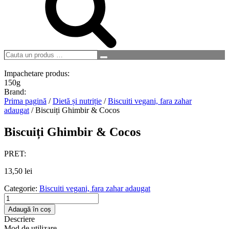
Cauta
Search
un
produs
Impachetare produs:
…
150g
Brand:
Prima pagină
/
Dietă și nutriție
/
Biscuiti vegani, fara zahar
adaugat
/ Biscuiți Ghimbir & Cocos
Biscuiți Ghimbir & Cocos
PRET:
13,50
lei
Categorie:
Biscuiti vegani, fara zahar adaugat
Cantitate
Biscuiți
Adaugă în coș
Ghimbir
Descriere
&
Mod de utilizare