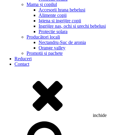
Mama și copilul
Accesorii hrana bebelusi
Alimente copii
Igiena si ingrijire copii
Ingrijire nas, ochi si urechi bebelusi
Protectie solara
Producători locali
Nectandru-Suc de aronia
Orange valley
Promotii si pachete
Reduceri
Contact
inchide