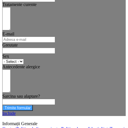
Tratamente curente
E-mail
Greutate
Sex
Antecedente alergice
Sarcina sau alaptare?
Trimite formular
Inchide
Informații Generale