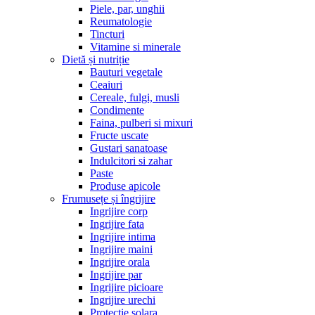
Piele, par, unghii
Reumatologie
Tincturi
Vitamine si minerale
Dietă și nutriție
Bauturi vegetale
Ceaiuri
Cereale, fulgi, musli
Condimente
Faina, pulberi si mixuri
Fructe uscate
Gustari sanatoase
Indulcitori si zahar
Paste
Produse apicole
Frumusețe și îngrijire
Ingrijire corp
Ingrijire fata
Ingrijire intima
Ingrijire maini
Ingrijire orala
Ingrijire par
Ingrijire picioare
Ingrijire urechi
Protectie solara