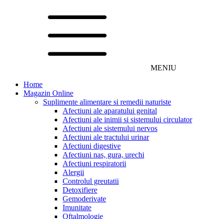
MENIU
Home
Magazin Online
Suplimente alimentare si remedii naturiste
Afectiuni ale aparatului genital
Afectiuni ale inimii si sistemului circulator
Afectiuni ale sistemului nervos
Afectiuni ale tractului urinar
Afectiuni digestive
Afectiuni nas, gura, urechi
Afectiuni respiratorii
Alergii
Controlul greutatii
Detoxifiere
Gemoderivate
Imunitate
Oftalmologie