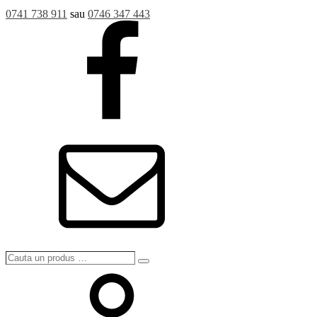
0741 738 911
sau
0746 347 443
Cauta
Search
un
produs
…