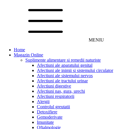
MENIU
Home
Magazin Online
Suplimente alimentare si remedii naturiste
Afectiuni ale aparatului genital
Afectiuni ale inimii si sistemului circulator
Afectiuni ale sistemului nervos
Afectiuni ale tractului urinar
Afectiuni digestive
Afectiuni nas, gura, urechi
Afectiuni respiratorii
Alergii
Controlul greutatii
Detoxifiere
Gemoderivate
Imunitate
Oftalmologie