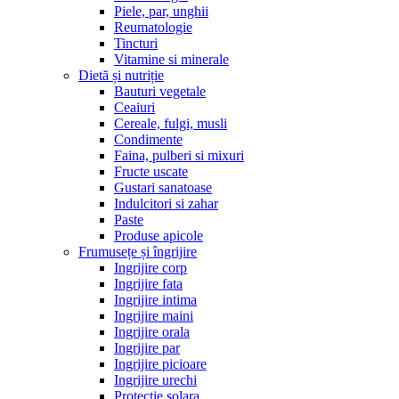
Piele, par, unghii
Reumatologie
Tincturi
Vitamine si minerale
Dietă și nutriție
Bauturi vegetale
Ceaiuri
Cereale, fulgi, musli
Condimente
Faina, pulberi si mixuri
Fructe uscate
Gustari sanatoase
Indulcitori si zahar
Paste
Produse apicole
Frumusețe și îngrijire
Ingrijire corp
Ingrijire fata
Ingrijire intima
Ingrijire maini
Ingrijire orala
Ingrijire par
Ingrijire picioare
Ingrijire urechi
Protectie solara