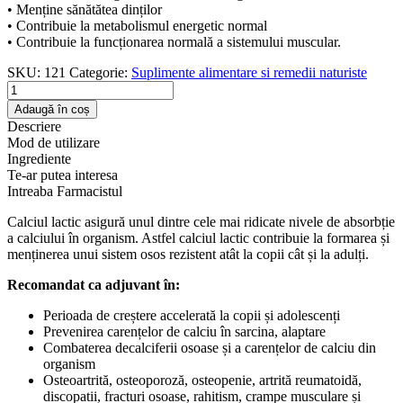
• Menține sănătătea dinților
• Contribuie la metabolismul energetic normal
• Contribuie la funcționarea normală a sistemului muscular.
SKU:
121
Categorie:
Suplimente alimentare si remedii naturiste
Cantitate
Calciu
Adaugă în coș
lactic
Descriere
60
Mod de utilizare
comprimate
Ingrediente
Te-ar putea interesa
Intreaba Farmacistul
Calciul lactic asigură unul dintre cele mai ridicate nivele de absorbție
a calciului în organism. Astfel calciul lactic contribuie la formarea și
menținerea unui sistem osos rezistent atât la copii cât și la adulți.
Recomandat ca adjuvant în:
Perioada de creștere accelerată la copii și adolescenți
Prevenirea carențelor de calciu în sarcina, alaptare
Combaterea decalciferii osoase și a carențelor de calciu din
organism
Osteoartrită, osteoporoză, osteopenie, artrită reumatoidă,
discopatii, fracturi osoase, rahitism, crampe musculare și