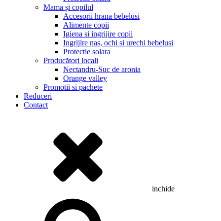
Mama și copilul
Accesorii hrana bebelusi
Alimente copii
Igiena si ingrijire copii
Ingrijire nas, ochi si urechi bebelusi
Protectie solara
Producători locali
Nectandru-Suc de aronia
Orange valley
Promotii si pachete
Reduceri
Contact
inchide