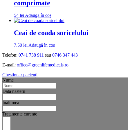
comprimate
54
lei
Adaugă în coș
Ceai de coada soricelului
7,50
lei
Adaugă în coș
Telefon:
0741 738 911
sau
0746 347 443
E-mail:
office@greenlifemedicals.ro
Chestionar pacienți
Nume
Data nasterii
Inaltimea
Tratamente curente