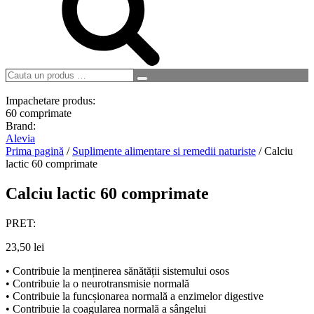
Cauta
Search
un
produs
Impachetare produs:
…
60 comprimate
Brand:
Alevia
Prima pagină
/
Suplimente alimentare si remedii naturiste
/ Calciu
lactic 60 comprimate
Calciu lactic 60 comprimate
PRET:
23,50
lei
• Contribuie la menținerea sănătății sistemului osos
• Contribuie la o neurotransmisie normală
• Contribuie la funcșionarea normală a enzimelor digestive
• Contribuie la coagularea normală a sângelui