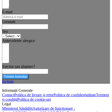
E-mail
Greutate
Sex
Antecedente alergice
Sarcina sau alaptare?
Trimite formular
Inchide
Informații Generale
Contact
Politica de livrare și retur
Politica de confidențialitate
Termeni
și condiții
Politica de cookie-uri
Legal
Ministerul Sănătății
Autorizare de functionare -