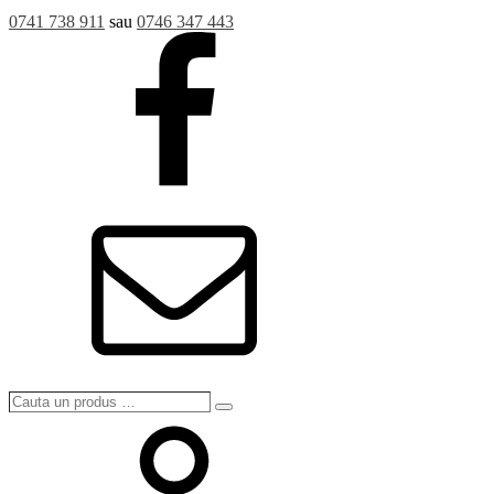
0741 738 911
sau
0746 347 443
Cauta
Search
un
produs
…