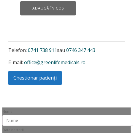
ADAUGĂ ÎN COȘ
Telefon:
0741 738 911
sau
0746 347 443
E-mail:
office@greenlifemedicals.ro
Chestionar pacienți
Nume
Data nasterii