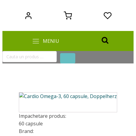
MENIU
Cauta
un
SEARCH
produs
…
Impachetare produs:
60 capsule
Brand: