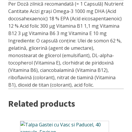
Per Doză zilnică recomandată (= 1 Capsulă) Nutrient
Cantitate Acizi graşi Omega-3 1000 mg DHA (Acid
docosahexaenoic) 18 % EPA (Acid eicosapentaenoic)
12 % Acid folic 300 µg Vitamina B1 1,1 mg Vitamina
B12 3 µg Vitamina B6 3 mg Vitamina E 10 mg
Ingrediente: O capsulă conține: Ulei de somon 62 %,
gelatină, glicerină (agent de umectare),
monostearat de glicerol (emulsifiant), DL-alpha-
tocopherol (Vitamina E), clorhidrat de piridoxină
(Vitamina B6), ciancobalamină (Vitamina B12),
riboflavină (colorant), nitrat de tiamină (Vitamina
B1), dioxid de titan (colorant), acid folic.
Related products