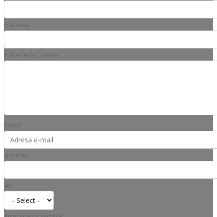
Inaltimea
Tratamente curente
E-mail
Greutate
Sex
Antecedente alergice