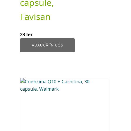
capsule,
Favisan
23
lei
ADAUGĂ ÎN COȘ