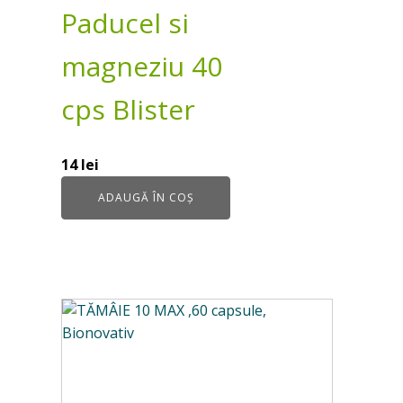
Paducel si
magneziu 40
cps Blister
14
lei
ADAUGĂ ÎN COȘ