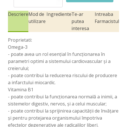
Omega-
3,
Descriere
Mod de
Ingrediente
Te-ar
Intreaba
60
capsule,
utilizare
putea
Farmacistul
Doppelherz
interesa
Proprietati:
Omega-3
- poate avea un rol esenţial în funcţionarea în
parametri optimi a sistemului cardiovascular şi a
creierului;
- poate contribui la reducerea riscului de producere
a infarctului miocardic.
Vitamina B1
- poate contribui la funcţionarea normală a inimii, a
sistemelor digestiv, nervos, şi a celui muscular;
- poate contribui la sprijinirea capacităţii de învăţare
şi pentru protejarea organismului împotriva
efectelor degenerative ale radicalilor liberi.