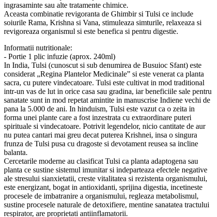
ingrasaminte sau alte tratamente chimice.
Aceasta combinatie revigoranta de Ghimbir si Tulsi ce include
soiurile Rama, Krishna si Vana, stimuleaza simturile, relaxeaza si
revigoreaza organismul si este benefica si pentru digestie.
Informatii nutritionale:
- Portie 1 plic infuzie (aprox. 240ml)
In India, Tulsi (cunoscut si sub denumirea de Busuioc Sfant) este
considerat „Regina Plantelor Medicinale” si este venerat ca planta
sacra, cu putere vindecatoare. Tulsi este cultivat in mod traditional
intr-un vas de lut in orice casa sau gradina, iar beneficiile sale pentru
sanatate sunt in mod repetat amintite in manuscrise Indiene vechi de
pana la 5.000 de ani. In hinduism, Tulsi este vazut ca o zeita in
forma unei plante care a fost inzestrata cu extraordinare puteri
spirituale si vindecatoare. Potrivit legendelor, nicio cantitate de aur
nu putea cantari mai greu decat puterea Krishnei, insa o singura
frunza de Tulsi pusa cu dragoste si devotament reusea sa incline
balanta.
Cercetarile moderne au clasificat Tulsi ca planta adaptogena sau
planta ce sustine sistemul imunitar si indeparteaza efectele negative
ale stresului sianxietatii, creste vitalitatea si rezistenta organismului,
este energizant, bogat in antioxidanti, sprijina digestia, incetineste
procesele de imbatranire a organismului, regleaza metabolismul,
sustine procesele naturale de detoxifiere, mentine sanatatea tractului
respirator, are proprietati antiinflamatorii.