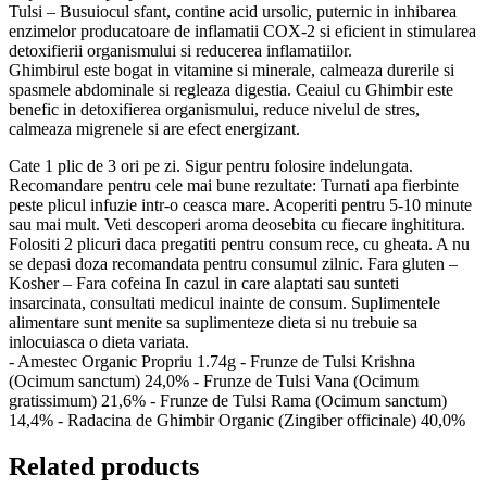
Tulsi – Busuiocul sfant, contine acid ursolic, puternic in inhibarea
enzimelor producatoare de inflamatii COX-2 si eficient in stimularea
detoxifierii organismului si reducerea inflamatiilor.
Ghimbirul este bogat in vitamine si minerale, calmeaza durerile si
spasmele abdominale si regleaza digestia. Ceaiul cu Ghimbir este
benefic in detoxifierea organismului, reduce nivelul de stres,
calmeaza migrenele si are efect energizant.
Cate 1 plic de 3 ori pe zi. Sigur pentru folosire indelungata.
Recomandare pentru cele mai bune rezultate: Turnati apa fierbinte
peste plicul infuzie intr-o ceasca mare. Acoperiti pentru 5-10 minute
sau mai mult. Veti descoperi aroma deosebita cu fiecare inghititura.
Folositi 2 plicuri daca pregatiti pentru consum rece, cu gheata. A nu
se depasi doza recomandata pentru consumul zilnic. Fara gluten –
Kosher – Fara cofeina In cazul in care alaptati sau sunteti
insarcinata, consultati medicul inainte de consum. Suplimentele
alimentare sunt menite sa suplimenteze dieta si nu trebuie sa
inlocuiasca o dieta variata.
- Amestec Organic Propriu 1.74g - Frunze de Tulsi Krishna
(Ocimum sanctum) 24,0% - Frunze de Tulsi Vana (Ocimum
gratissimum) 21,6% - Frunze de Tulsi Rama (Ocimum sanctum)
14,4% - Radacina de Ghimbir Organic (Zingiber officinale) 40,0%
Related products