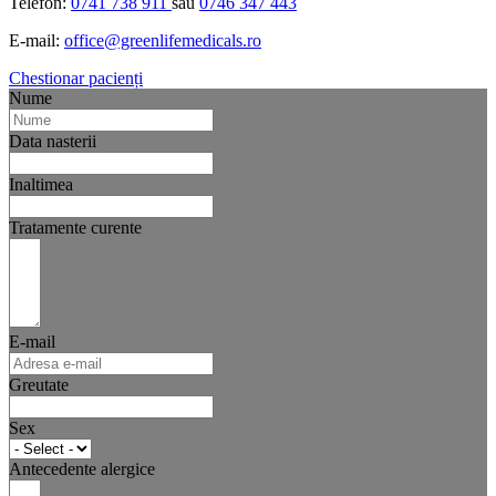
Telefon:
0741 738 911
sau
0746 347 443
E-mail:
office@greenlifemedicals.ro
Chestionar pacienți
Nume
Data nasterii
Inaltimea
Tratamente curente
E-mail
Greutate
Sex
Antecedente alergice