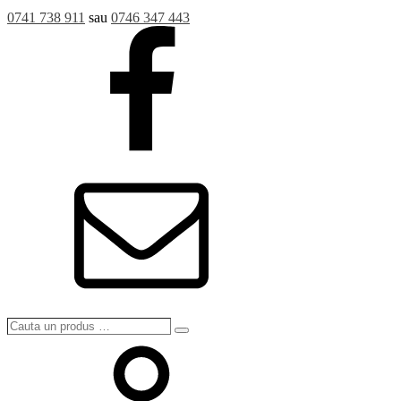
0741 738 911
sau
0746 347 443
Cauta
Search
un
produs
…