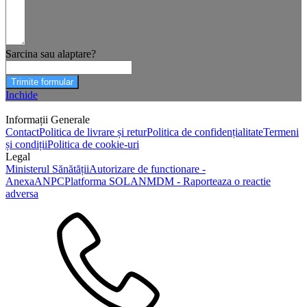
Sarcina sau alaptare?
Trimite formular
Inchide
Informații Generale
Contact
Politica de livrare și retur
Politica de confidențialitate
Termeni
și condiții
Politica de cookie-uri
Legal
Ministerul Sănătății
Autorizare de functionare -
Anexa
ANPC
Platforma SOL
ANMDM - Raporteaza o reactie
adversa