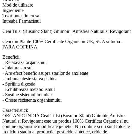
de
Mod de utilizare
Ghimbir
Ingrediente
Tulsi,
Te-ar putea interesa
18
Intreaba Farmacistul
plicuri
Ceai Tulsi (Busuioc Sfant) Ghimbir | Antistres Natural si Revigorant
Ceai din Plante 100% Certificate Organic in UE, SUA si India -
FARA COFEINA
Beneficii:
- Relaxeaza organismul
- Inlatura stresul
- Are efect benefic asupra starilor de anxietate
- Imbunatateste starea psihica
- Sprijina digestia
- Echilibreaza metabolismul
- Sustine sistemul imunitar
- Creste rezistenta organismului
Caracteristici:
ORGANIC INDIA Ceai Tulsi (Busuioc Sfant) Ghimbir, Antistres
Natural si Revigorant este un produs 100% Certificat Organic si nu
contine organisme modificate genetic. Nu contine si nu sunt folosite
in niciun stadiu al productiei pesticide sintetice, erbicide,