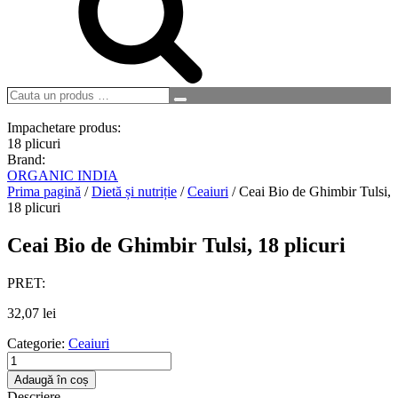
Cauta
Search
un
produs
Impachetare produs:
…
18 plicuri
Brand:
ORGANIC INDIA
Prima pagină
/
Dietă și nutriție
/
Ceaiuri
/ Ceai Bio de Ghimbir Tulsi,
18 plicuri
Ceai Bio de Ghimbir Tulsi, 18 plicuri
PRET:
32,07
lei
Categorie:
Ceaiuri
Cantitate
Ceai
Adaugă în coș
Bio
Descriere