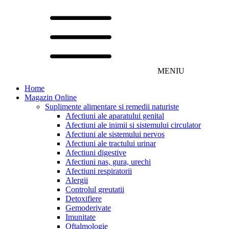
MENIU
Home
Magazin Online
Suplimente alimentare si remedii naturiste
Afectiuni ale aparatului genital
Afectiuni ale inimii si sistemului circulator
Afectiuni ale sistemului nervos
Afectiuni ale tractului urinar
Afectiuni digestive
Afectiuni nas, gura, urechi
Afectiuni respiratorii
Alergii
Controlul greutatii
Detoxifiere
Gemoderivate
Imunitate
Oftalmologie