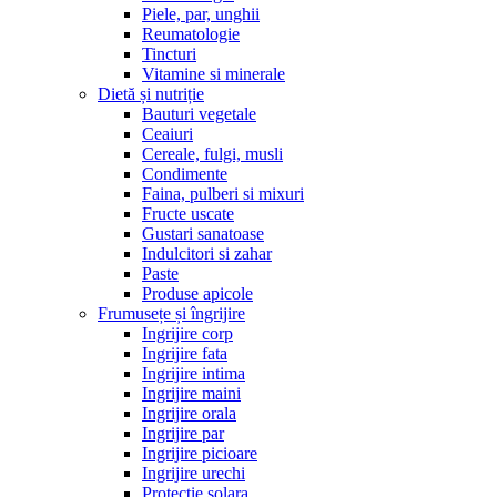
Piele, par, unghii
Reumatologie
Tincturi
Vitamine si minerale
Dietă și nutriție
Bauturi vegetale
Ceaiuri
Cereale, fulgi, musli
Condimente
Faina, pulberi si mixuri
Fructe uscate
Gustari sanatoase
Indulcitori si zahar
Paste
Produse apicole
Frumusețe și îngrijire
Ingrijire corp
Ingrijire fata
Ingrijire intima
Ingrijire maini
Ingrijire orala
Ingrijire par
Ingrijire picioare
Ingrijire urechi
Protectie solara