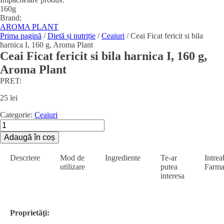
160g
Brand:
AROMA PLANT
Prima pagină
/
Dietă și nutriție
/
Ceaiuri
/ Ceai Ficat fericit si bila
harnica I, 160 g, Aroma Plant
Ceai Ficat fericit si bila harnica I, 160 g,
Aroma Plant
PRET:
25
lei
Categorie:
Ceaiuri
Cantitate
Ceai
Adaugă în coș
Ficat
fericit
Descriere
Mod de
Ingrediente
Te-ar
Intrea
si
utilizare
putea
Farma
bila
interesa
harnica
I,
160
g,
Proprietăţi:
Aroma
Plant