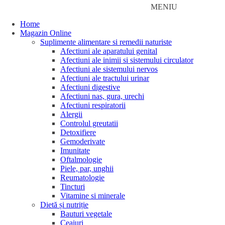
MENIU
Home
Magazin Online
Suplimente alimentare si remedii naturiste
Afectiuni ale aparatului genital
Afectiuni ale inimii si sistemului circulator
Afectiuni ale sistemului nervos
Afectiuni ale tractului urinar
Afectiuni digestive
Afectiuni nas, gura, urechi
Afectiuni respiratorii
Alergii
Controlul greutatii
Detoxifiere
Gemoderivate
Imunitate
Oftalmologie
Piele, par, unghii
Reumatologie
Tincturi
Vitamine si minerale
Dietă și nutriție
Bauturi vegetale
Ceaiuri