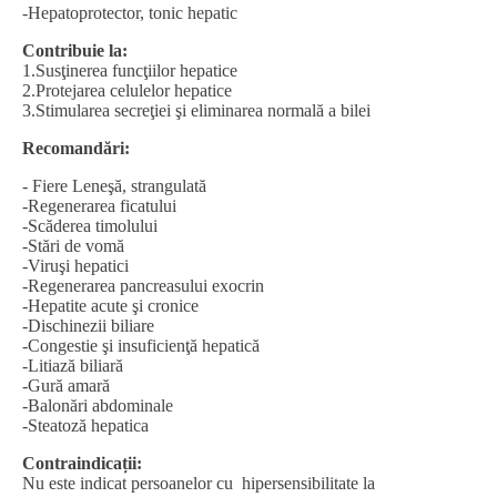
-Hepatoprotector, tonic hepatic
Contribuie la:
1.Susţinerea funcţiilor hepatice
2.Protejarea celulelor hepatice
3.Stimularea secreţiei şi eliminarea normală a bilei
Recomandări:
- Fiere Leneşă, strangulată
-Regenerarea ficatului
-Scăderea timolului
-Stări de vomă
-Viruşi hepatici
-Regenerarea pancreasului exocrin
-Hepatite acute şi cronice
-Dischinezii biliare
-Congestie şi insuficienţă hepatică
-Litiază biliară
-Gură amară
-Balonări abdominale
-Steatoză hepatica
Contraindicații:
Nu este indicat persoanelor cu hipersensibilitate la