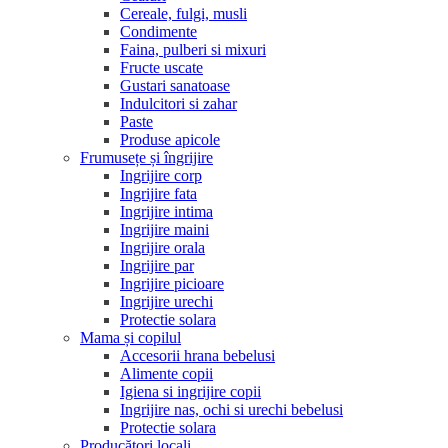
Cereale, fulgi, musli
Condimente
Faina, pulberi si mixuri
Fructe uscate
Gustari sanatoase
Indulcitori si zahar
Paste
Produse apicole
Frumusețe și îngrijire
Ingrijire corp
Ingrijire fata
Ingrijire intima
Ingrijire maini
Ingrijire orala
Ingrijire par
Ingrijire picioare
Ingrijire urechi
Protectie solara
Mama și copilul
Accesorii hrana bebelusi
Alimente copii
Igiena si ingrijire copii
Ingrijire nas, ochi si urechi bebelusi
Protectie solara
Producători locali