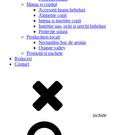
Mama și copilul
Accesorii hrana bebelusi
Alimente copii
Igiena si ingrijire copii
Ingrijire nas, ochi si urechi bebelusi
Protectie solara
Producători locali
Nectandru-Suc de aronia
Orange valley
Promotii si pachete
Reduceri
Contact
inchide