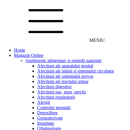
MENIU
Home
Magazin Online
Suplimente alimentare si remedii naturiste
Afectiuni ale aparatului genital
Afectiuni ale inimii si sistemului circulator
Afectiuni ale sistemului nervos
Afectiuni ale tractului urinar
Afectiuni digestive
Afectiuni nas, gura, urechi
Afectiuni respiratorii
Alergii
Controlul greutatii
Detoxifiere
Gemoderivate
Imunitate
Oftalmologie