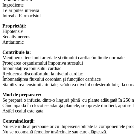
g,
Ingrediente
Aroma
Te-ar putea interesa
Plant
Intreaba Farmacistul
Proprietăţi:
Hipotensiv
Sedativ nervos
Antiaritmic
Contribuie la:
Menţinerea tensiunii arteriale şi ritmului cardiac în limite normale
Protejarea organismului împotriva stresului
Îmbunătăţirea tonusului cardiac
Reducerea disconfortului la nivelul cardiac
Îmbunatăţirea fluxului coronian şi funcţiilor cardiace
Stabilizarea tensiunii arteriale, scăderea nivelul colesterolului şi la o
Mod de preparare:
Se prepară o infuzie, dintr-o lingură plină cu plante adăugată în 250 m
Când apa dă în clocot se adaugă plantele, se opreşte din fiert, apoi se 
Astfel ceaiul este gata.
Contraindicații:
Nu este indicat persoanelor cu hipersensibilitate la componentele pro
Nu se recomană femeilor însărcinate sau care alăptează.