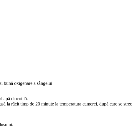
 mai bună oxigenare a sângelui
l apă clocotită.
lasă la răcit timp de 20 minute la temperatura camerei, după care se stre
dusului.