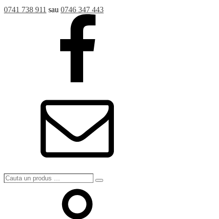
0741 738 911
sau
0746 347 443
Cauta
Search
un
produs
…