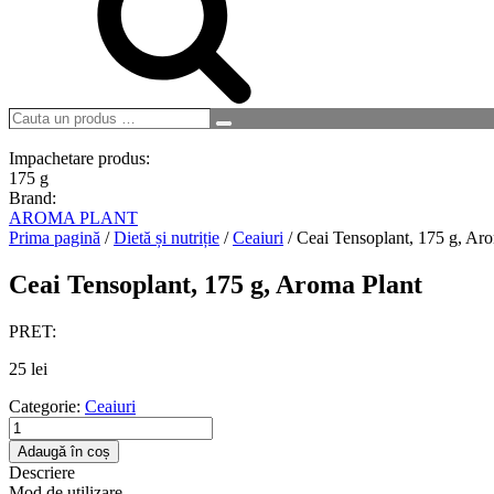
Cauta
Search
un
produs
Impachetare produs:
…
175 g
Brand:
AROMA PLANT
Prima pagină
/
Dietă și nutriție
/
Ceaiuri
/ Ceai Tensoplant, 175 g, Ar
Ceai Tensoplant, 175 g, Aroma Plant
PRET:
25
lei
Categorie:
Ceaiuri
Cantitate
Ceai
Adaugă în coș
Tensoplant,
Descriere
175
Mod de utilizare