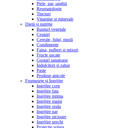
Piele, par, unghii
Reumatologie
Tincturi
Vitamine si minerale
Dietă și nutriție
Bauturi vegetale
Ceaiuri
Cereale, fulgi, musli
Condimente
Faina, pulberi si mixuri
Fructe uscate
Gustari sanatoase
Indulcitori si zahar
Paste
Produse apicole
Frumusețe și îngrijire
Ingrijire corp
Ingrijire fata
Ingrijire intima
Ingrijire maini
Ingrijire orala
Ingrijire par
Ingrijire picioare
Ingrijire urechi
Protectie solara