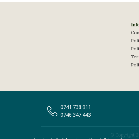
Inf
Con
Poli
Poli
Term
Pol
0741 738 911
0746 347 443
© Copyright 2