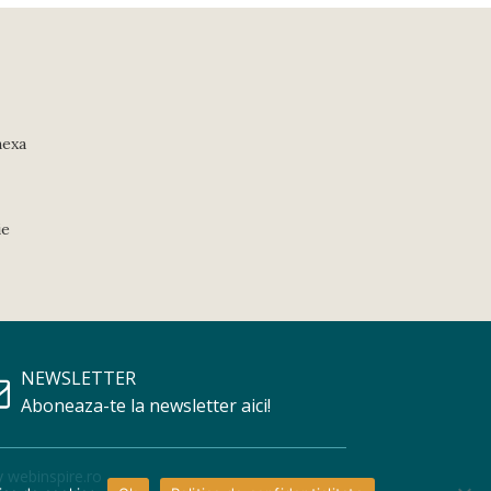
nexa
ie
NEWSLETTER
Aboneaza-te la newsletter aici!
y
webinspire.ro