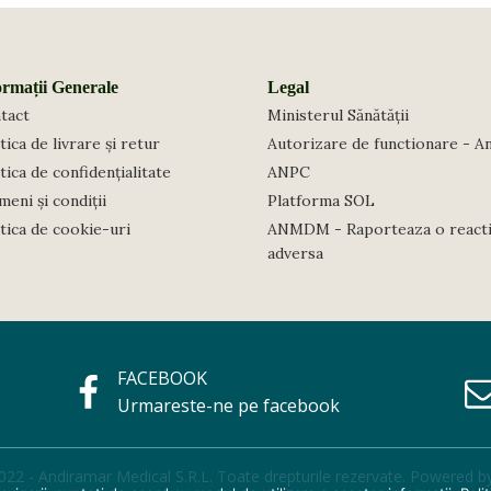
30
ml,
Purito.
ormații Generale
Legal
tact
Ministerul Sănătății
tica de livrare și retur
Autorizare de functionare - A
tica de confidențialitate
ANPC
eni și condiții
Platforma SOL
itica de cookie-uri
ANMDM - Raporteaza o react
adversa
FACEBOOK
Urmareste-ne pe facebook
022 - Andiramar Medical S.R.L. Toate drepturile rezervate. Powered b