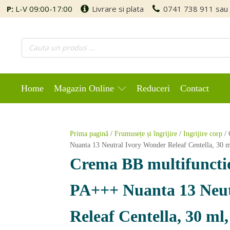
P:
L-V 09:00-17:00
Livrare si plata
0741 738 911
sau
Home
Magazin Online
Reduceri
Contact
Prima pagină
/
Frumusețe și îngrijire
/
Ingrijire corp
/ 
Nuanta 13 Neutral Ivory Wonder Releaf Centella, 30 m
Crema BB multifuncti
PA+++ Nuanta 13 Neut
Releaf Centella, 30 ml,