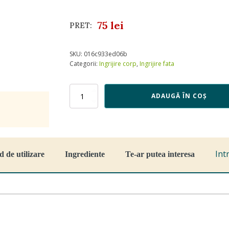
75
lei
PRET:
SKU:
016c933ed06b
Categorii:
Ingrijire corp
,
Ingrijire fata
Cantitate
ADAUGĂ ÎN COȘ
Crema
BB
multifunctionala
cu
SPF
30
Int
 de utilizare
Ingrediente
Te-ar putea interesa
PA+++
Nuanta
13
Neutral
Ivory
Wonder
Releaf
Centella,