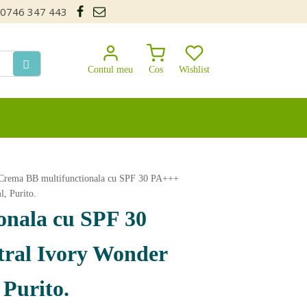
0746 347 443
Contul meu
Cos
Wishlist
Crema BB multifunctionala cu SPF 30 PA+++
l, Purito.
onala cu SPF 30
ral Ivory Wonder
 Purito.