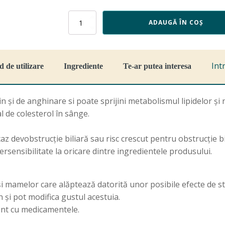
Cantitate
ADAUGĂ ÎN COȘ
Colesterol
M107,
63
capsule,
Int
 de utilizare
Ingrediente
Te-ar putea interesa
Fares
și de anghinare si poate sprijini metabolismul lipidelor și n
 de colesterol în sânge.
az devobstrucţie biliară sau risc crescut pentru obstrucţie bi
persensibilitate la oricare dintre ingredientele produsului.
 mamelor care alăptează datorită unor posibile efecte de sti
n şi pot modifica gustul acestuia.
ent cu medicamentele.