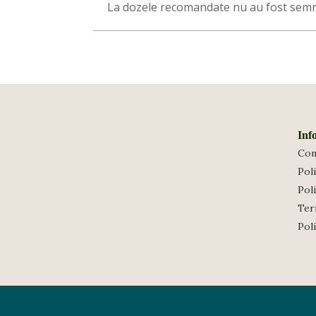
La dozele recomandate nu au fost semn
Inf
Con
Poli
Poli
Term
Pol