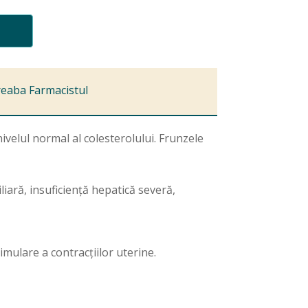
reaba Farmacistul
ivelul normal al colesterolului. Frunzele
liară, insuficienţă hepatică severă,
mulare a contracţiilor uterine.