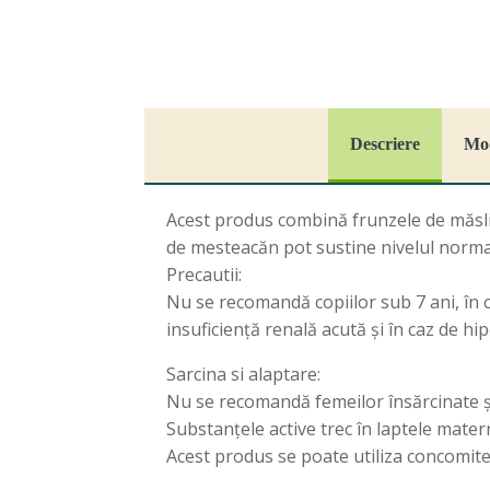
Descriere
Mod
Acest produs combină frunzele de măslin 
de mesteacăn pot sustine nivelul normal
Precautii:
Nu se recomandă copiilor sub 7 ani, în c
insuficienţă renală acută şi în caz de hi
Sarcina si alaptare:
Nu se recomandă femeilor însărcinate şi
Substanţele active trec în laptele mater
Acest produs se poate utiliza concomit