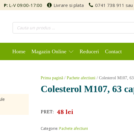
P:
L-V 09:00-17:00
Livrare si plata
0741 738 911
sau
Home
Magazin Online
Reduceri
Contact
Prima pagină
/
Pachete afectiuni
/ Colesterol M107, 63 
Colesterol M107, 63 ca
ule
48
lei
PRET:
Categorie:
Pachete afectiuni