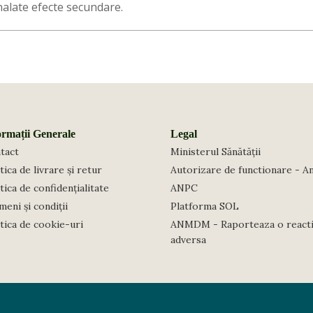
alate efecte secundare.
ormații Generale
Legal
tact
Ministerul Sănătății
tica de livrare și retur
Autorizare de functionare - A
tica de confidențialitate
ANPC
eni și condiții
Platforma SOL
itica de cookie-uri
ANMDM - Raporteaza o react
adversa