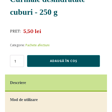
cuburi - 250 g
5,50
lei
PRET:
Categorie:
Pachete afectiuni
Cantitate
ADAUGĂ ÎN COȘ
Curmale
deshidratate
cuburi
-
Descriere
250
g
Mod de utilizare