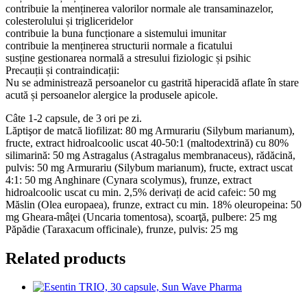
contribuie la menținerea valorilor normale ale transaminazelor,
colesterolului și trigliceridelor
contribuie la buna funcționare a sistemului imunitar
contribuie la menținerea structurii normale a ficatului
susține gestionarea normală a stresului fiziologic și psihic
Precauții și contraindicații:
Nu se administrează persoanelor cu gastrită hiperacidă aflate în stare
acută și persoanelor alergice la produsele apicole.
Câte 1-2 capsule, de 3 ori pe zi.
Lăptişor de matcă liofilizat: 80 mg Armurariu (Silybum marianum),
fructe, extract hidroalcoolic uscat 40-50:1 (maltodextrină) cu 80%
silimarină: 50 mg Astragalus (Astragalus membranaceus), rădăcină,
pulvis: 50 mg Armurariu (Silybum marianum), fructe, extract uscat
4:1: 50 mg Anghinare (Cynara scolymus), frunze, extract
hidroalcoolic uscat cu min. 2,5% derivați de acid cafeic: 50 mg
Măslin (Olea europaea), frunze, extract cu min. 18% oleuropeina: 50
mg Gheara-mâţei (Uncaria tomentosa), scoarţă, pulbere: 25 mg
Păpădie (Taraxacum officinale), frunze, pulvis: 25 mg
Related products