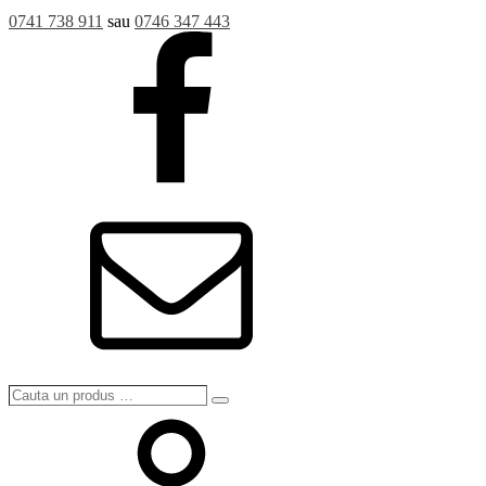
0741 738 911
sau
0746 347 443
Cauta
Search
un
produs
…