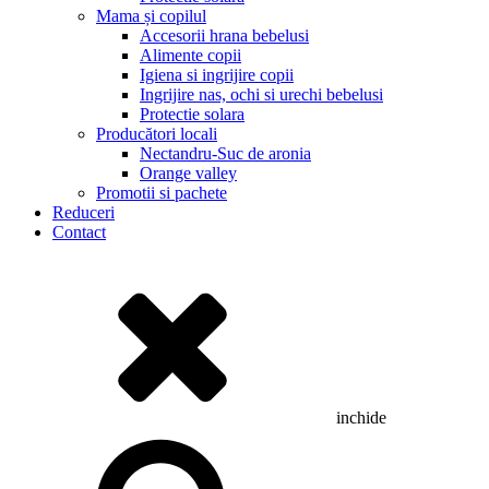
Mama și copilul
Accesorii hrana bebelusi
Alimente copii
Igiena si ingrijire copii
Ingrijire nas, ochi si urechi bebelusi
Protectie solara
Producători locali
Nectandru-Suc de aronia
Orange valley
Promotii si pachete
Reduceri
Contact
inchide