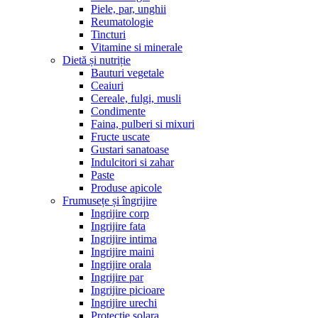
Piele, par, unghii
Reumatologie
Tincturi
Vitamine si minerale
Dietă și nutriție
Bauturi vegetale
Ceaiuri
Cereale, fulgi, musli
Condimente
Faina, pulberi si mixuri
Fructe uscate
Gustari sanatoase
Indulcitori si zahar
Paste
Produse apicole
Frumusețe și îngrijire
Ingrijire corp
Ingrijire fata
Ingrijire intima
Ingrijire maini
Ingrijire orala
Ingrijire par
Ingrijire picioare
Ingrijire urechi
Protectie solara