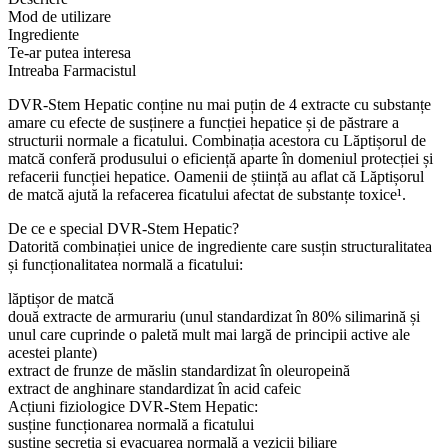
HEPATIC
Mod de utilizare
–
Ingrediente
60
Te-ar putea interesa
capsule
Intreaba Farmacistul
DVR-Stem Hepatic conține nu mai puțin de 4 extracte cu substanțe
amare cu efecte de susținere a funcției hepatice și de păstrare a
structurii normale a ficatului. Combinația acestora cu Lăptișorul de
matcă conferă produsului o eficiență aparte în domeniul protecției și
refacerii funcției hepatice. Oamenii de știință au aflat că Lăptișorul
de matcă ajută la refacerea ficatului afectat de substanțe toxice¹.
De ce e special DVR-Stem Hepatic?
Datorită combinației unice de ingrediente care susțin structuralitatea
și funcționalitatea normală a ficatului:
lăptișor de matcă
două extracte de armurariu (unul standardizat în 80% silimarină și
unul care cuprinde o paletă mult mai largă de principii active ale
acestei plante)
extract de frunze de măslin standardizat în oleuropeină
extract de anghinare standardizat în acid cafeic
Acțiuni fiziologice DVR-Stem Hepatic:
susține funcționarea normală a ficatului
susține secreția și evacuarea normală a vezicii biliare