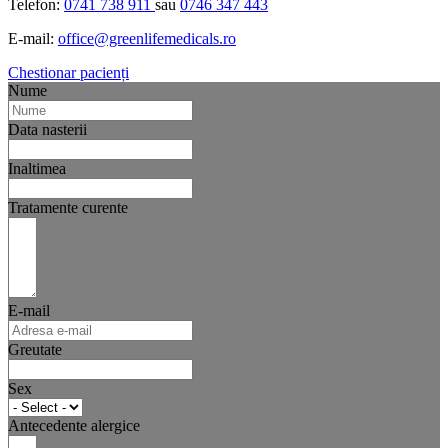
Telefon:
0741 738 911
sau
0746 347 443
E-mail:
office@greenlifemedicals.ro
Chestionar pacienți
Nume
Data nasterii
Inaltimea
Tratamente curente
E-mail
Greutate
Sex
Antecedente alergice