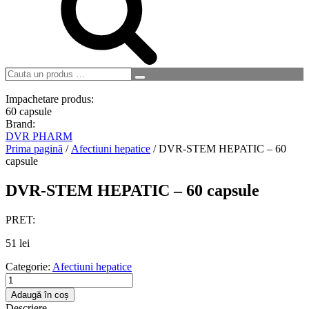
Cauta
Search
un
produs
Impachetare produs:
…
60 capsule
Brand:
DVR PHARM
Prima pagină
/
Afectiuni hepatice
/ DVR-STEM HEPATIC – 60
capsule
DVR-STEM HEPATIC – 60 capsule
PRET:
51
lei
Categorie:
Afectiuni hepatice
Cantitate
DVR-
Adaugă în coș
STEM
Descriere