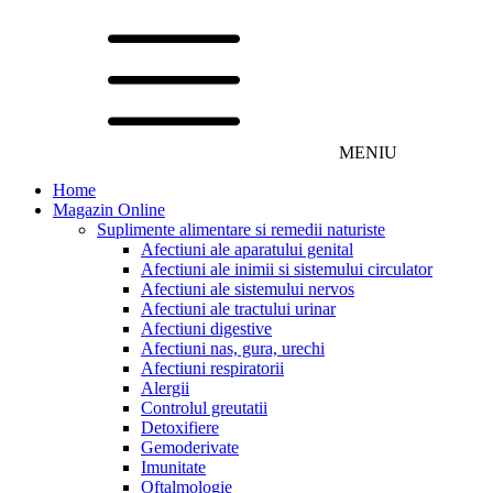
MENIU
Home
Magazin Online
Suplimente alimentare si remedii naturiste
Afectiuni ale aparatului genital
Afectiuni ale inimii si sistemului circulator
Afectiuni ale sistemului nervos
Afectiuni ale tractului urinar
Afectiuni digestive
Afectiuni nas, gura, urechi
Afectiuni respiratorii
Alergii
Controlul greutatii
Detoxifiere
Gemoderivate
Imunitate
Oftalmologie