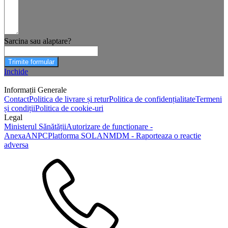
Sarcina sau alaptare?
Trimite formular
Inchide
Informații Generale
Contact
Politica de livrare și retur
Politica de confidențialitate
Termeni
și condiții
Politica de cookie-uri
Legal
Ministerul Sănătății
Autorizare de functionare -
Anexa
ANPC
Platforma SOL
ANMDM - Raporteaza o reactie
adversa