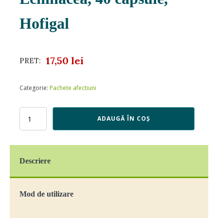
Hofigal
17,50
lei
PRET:
Categorie:
Pachete afectiuni
Cantitate
ADAUGĂ ÎN COȘ
Echinacea,
40
capsule,
Hofigal
Descriere
Mod de utilizare