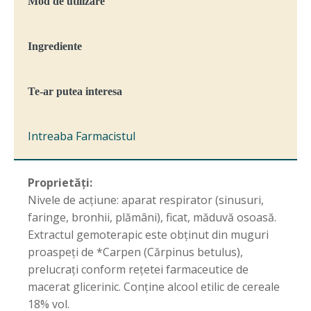
Mod de utilizare
Extrakt
Ingrediente
Te-ar putea interesa
Intreaba Farmacistul
Proprietăți:
Nivele de acţiune: aparat respirator (sinusuri,
faringe, bronhii, plămâni), ficat, măduvă osoasă.
Extractul gemoterapic este obţinut din muguri
proaspeţi de *Carpen (Cărpinus betulus),
prelucraţi conform reţetei farmaceutice de
macerat glicerinic. Conţine alcool etilic de cereale
18% vol.