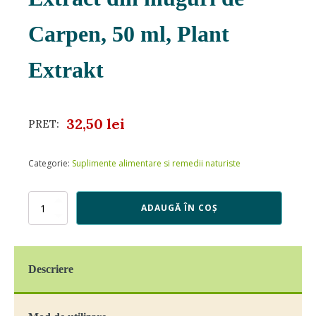
Carpen, 50 ml, Plant
Extrakt
32,50
lei
PRET:
Categorie:
Suplimente alimentare si remedii naturiste
Cantitate
ADAUGĂ ÎN COȘ
Extract
din
muguri
de
Descriere
Carpen,
50
ml,
Plant