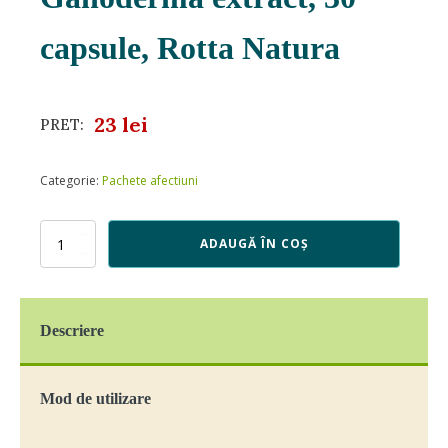
capsule, Rotta Natura
23
lei
PRET:
Categorie:
Pachete afectiuni
Cantitate
ADAUGĂ ÎN COȘ
Ganoderma
extract,
30
capsule,
Descriere
Rotta
Natura
Mod de utilizare