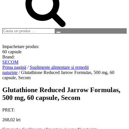
Cauta
Search
un
produs
…
Impachetare produs:
60 capsule
Brand:
SECOM
Prima pagină
/
Suplimente alimentare si remedii
naturiste
/ Glutathione Reduced Jarrow Formulas, 500 mg, 60
capsule, Secom
Glutathione Reduced Jarrow Formulas,
500 mg, 60 capsule, Secom
PRET:
268,02
lei