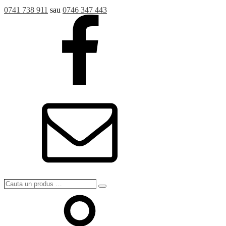
0741 738 911
sau
0746 347 443
Cauta
Search
un
produs
…