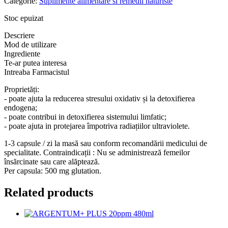
Categorie:
Suplimente alimentare si remedii naturiste
Stoc epuizat
Descriere
Mod de utilizare
Ingrediente
Te-ar putea interesa
Intreaba Farmacistul
Proprietăți:
- poate ajuta la reducerea stresului oxidativ și la detoxifierea
endogena;
- poate contribui in detoxifierea sistemului limfatic;
- poate ajuta in protejarea împotriva radiațiilor ultraviolete.
1-3 capsule / zi la masă sau conform recomandării medicului de
specialitate. Contraindicații : Nu se administrează femeilor
însărcinate sau care alăptează.
Per capsula: 500 mg glutation.
Related products