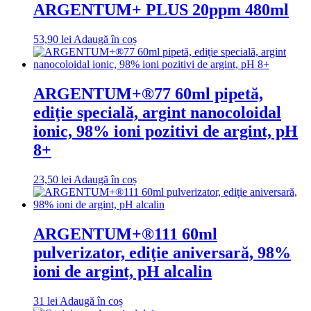
ARGENTUM+ PLUS 20ppm 480ml
53,90
lei
Adaugă în coș
ARGENTUM+®77 60ml pipetă,
ediţie specială, argint nanocoloidal
ionic, 98% ioni pozitivi de argint, pH
8+
23,50
lei
Adaugă în coș
ARGENTUM+®111 60ml
pulverizator, ediţie aniversară, 98%
ioni de argint, pH alcalin
31
lei
Adaugă în coș