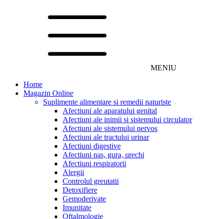
MENIU
Home
Magazin Online
Suplimente alimentare si remedii naturiste
Afectiuni ale aparatului genital
Afectiuni ale inimii si sistemului circulator
Afectiuni ale sistemului nervos
Afectiuni ale tractului urinar
Afectiuni digestive
Afectiuni nas, gura, urechi
Afectiuni respiratorii
Alergii
Controlul greutatii
Detoxifiere
Gemoderivate
Imunitate
Oftalmologie