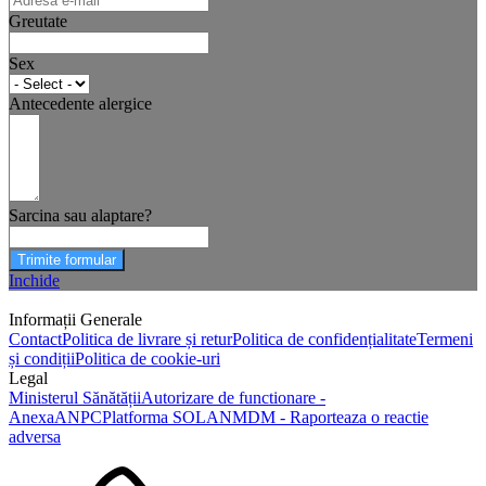
Greutate
Sex
Antecedente alergice
Sarcina sau alaptare?
Trimite formular
Inchide
Informații Generale
Contact
Politica de livrare și retur
Politica de confidențialitate
Termeni
și condiții
Politica de cookie-uri
Legal
Ministerul Sănătății
Autorizare de functionare -
Anexa
ANPC
Platforma SOL
ANMDM - Raporteaza o reactie
adversa