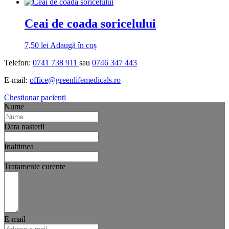
Ceai de coada soricelului
7,50
lei
Adaugă în coș
Telefon:
0741 738 911
sau
0746 347 443
E-mail:
office@greenlifemedicals.ro
Chestionar pacienți
Nume
Data nasterii
Inaltimea
Tratamente curente
E-mail