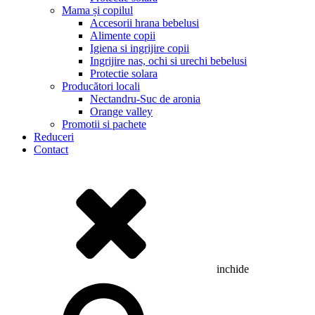
Mama și copilul
Accesorii hrana bebelusi
Alimente copii
Igiena si ingrijire copii
Ingrijire nas, ochi si urechi bebelusi
Protectie solara
Producători locali
Nectandru-Suc de aronia
Orange valley
Promotii si pachete
Reduceri
Contact
inchide