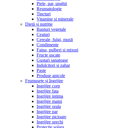
Piele, par, unghii
Reumatologie
Tincturi
Vitamine si minerale
Dietă și nutriție
Bauturi vegetale
Ceaiuri
Cereale, fulgi, musli
Condimente
Faina, pulberi si mixuri
Fructe uscate
Gustari sanatoase
Indulcitori si zahar
Paste
Produse apicole
Frumusețe și îngrijire
Ingrijire corp
Ingrijire fata
Ingrijire intima
Ingrijire maini
Ingrijire orala
Ingrijire par
Ingrijire picioare
Ingrijire urechi
Protectie solara