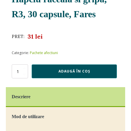
R3, 30 capsule, Fares
31
lei
PRET:
Categorie:
Pachete afectiuni
Cantitate
ADAUGĂ ÎN COȘ
Hapciu
raceala
si
gripa,
Descriere
R3,
30
capsule,
Fares
Mod de utilizare