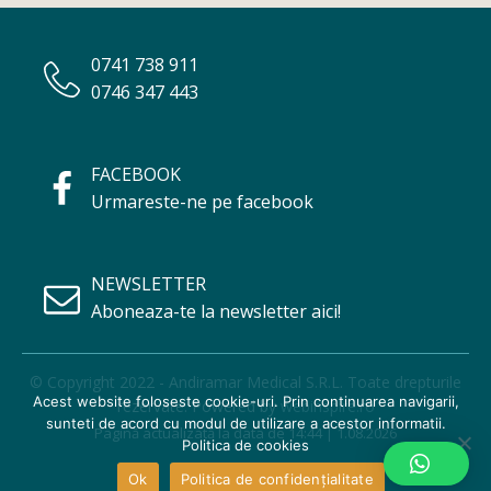
0741 738 911
0746 347 443
FACEBOOK
Urmareste-ne pe facebook
NEWSLETTER
Aboneaza-te la newsletter aici!
© Copyright 2022 - Andiramar Medical S.R.L. Toate drepturile
Acest website foloseste cookie-uri. Prin continuarea navigarii,
rezervate. Powered by
webinspire.ro
sunteti de acord cu modul de utilizare a acestor informatii.
Pagină actualizată la data de 14:44 | 1.08.2026
Politica de cookies
Ok
Politica de confidențialitate