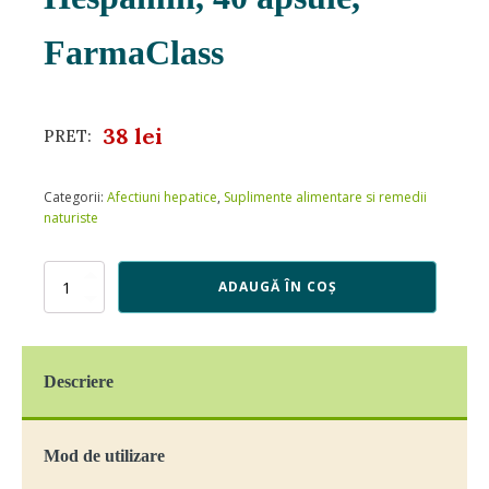
FarmaClass
38
lei
PRET:
Categorii:
Afectiuni hepatice
,
Suplimente alimentare si remedii
naturiste
Cantitate
ADAUGĂ ÎN COȘ
Hespamin,
40
apsule,
FarmaClass
Descriere
Mod de utilizare