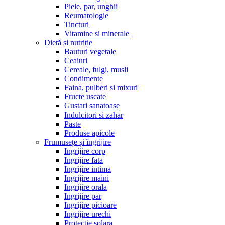
Piele, par, unghii
Reumatologie
Tincturi
Vitamine si minerale
Dietă și nutriție
Bauturi vegetale
Ceaiuri
Cereale, fulgi, musli
Condimente
Faina, pulberi si mixuri
Fructe uscate
Gustari sanatoase
Indulcitori si zahar
Paste
Produse apicole
Frumusețe și îngrijire
Ingrijire corp
Ingrijire fata
Ingrijire intima
Ingrijire maini
Ingrijire orala
Ingrijire par
Ingrijire picioare
Ingrijire urechi
Protectie solara