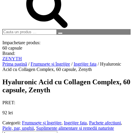
Cauta
Search
un
produs
Impachetare produs:
…
60 capsule
Brand:
ZENYTH
Prima pagină
/
Frumusețe și îngrijire
/
Ingrijire fata
/ Hyaluronic
Acid cu Collagen Complex, 60 capsule, Zenyth
Hyaluronic Acid cu Collagen Complex, 60
capsule, Zenyth
PRET:
92
lei
Categorii:
Frumusețe și îngrijire
,
Ingrijire fata
,
Pachete afectiuni
,
Piele, par, unghii
,
Suplimente alimentare si remedii naturiste