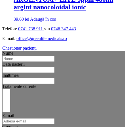
argint nanocoloidal ionic
39,60
lei
Adaugă în coș
Telefon:
0741 738 911
sau
0746 347 443
E-mail:
office@greenlifemedicals.ro
Chestionar pacienți
Nume
Data nasterii
Inaltimea
Tratamente curente
E-mail
Greutate