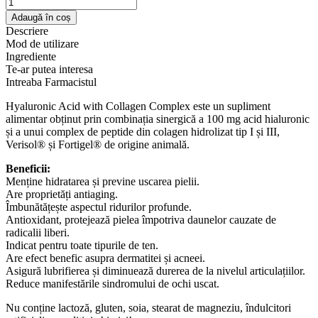
Cantitate
Hyaluronic
Adaugă în coș
Acid
Descriere
cu
Mod de utilizare
Collagen
Ingrediente
Complex,
Te-ar putea interesa
60
Intreaba Farmacistul
capsule,
Zenyth
Hyaluronic Acid with Collagen Complex este un supliment
alimentar obținut prin combinația sinergică a 100 mg acid hialuronic
și a unui complex de peptide din colagen hidrolizat tip I și III,
Verisol® și Fortigel® de origine animală.
Beneficii:
Menține hidratarea și previne uscarea pielii.
Are proprietăți antiaging.
Îmbunătățește aspectul ridurilor profunde.
Antioxidant, protejează pielea împotriva daunelor cauzate de
radicalii liberi.
Indicat pentru toate tipurile de ten.
Are efect benefic asupra dermatitei și acneei.
Asigură lubrifierea și diminuează durerea de la nivelul articulațiilor.
Reduce manifestările sindromului de ochi uscat.
Nu conține lactoză, gluten, soia, stearat de magneziu, îndulcitori