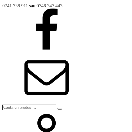
0741 738 911
sau
0746 347 443
Cauta
Search
un
produs
…