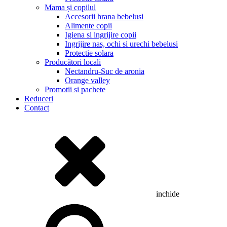
Mama și copilul
Accesorii hrana bebelusi
Alimente copii
Igiena si ingrijire copii
Ingrijire nas, ochi si urechi bebelusi
Protectie solara
Producători locali
Nectandru-Suc de aronia
Orange valley
Promotii si pachete
Reduceri
Contact
inchide