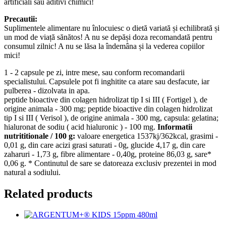
artificiali sau aditivi chimici!
Precautii:
Suplimentele alimentare nu înlocuiesc o dietă variată și echilibrată și
un mod de viață sănătos! A nu se depăși doza recomandată pentru
consumul zilnic! A nu se lăsa la îndemâna și la vederea copiilor
mici!
1 - 2 capsule pe zi, intre mese, sau conform recomandarii
specialistului. Capsulele pot fi inghitite ca atare sau desfacute, iar
pulberea - dizolvata in apa.
peptide bioactive din colagen hidrolizat tip I si III ( Fortigel ), de
origine animala - 300 mg; peptide bioactive din colagen hidrolizat
tip I si III ( Verisol ), de origine animala - 300 mg, capsula: gelatina;
hialuronat de sodiu ( acid hialuronic ) - 100 mg.
Informatii
nutrititionale / 100 g:
valoare energetica 1537kj/362kcal, grasimi -
0,01 g, din care acizi grasi saturati - 0g, glucide 4,17 g, din care
zaharuri - 1,73 g, fibre alimentare - 0,40g, proteine 86,03 g, sare*
0,06 g. * Continutul de sare se datoreaza exclusiv prezentei in mod
natural a sodiului.
Related products