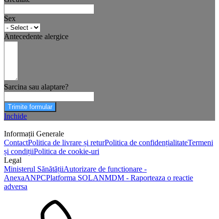
Sex
Antecedente alergice
Sarcina sau alaptare?
Trimite formular
Inchide
Informații Generale
Contact
Politica de livrare și retur
Politica de confidențialitate
Termeni
și condiții
Politica de cookie-uri
Legal
Ministerul Sănătății
Autorizare de functionare -
Anexa
ANPC
Platforma SOL
ANMDM - Raporteaza o reactie
adversa