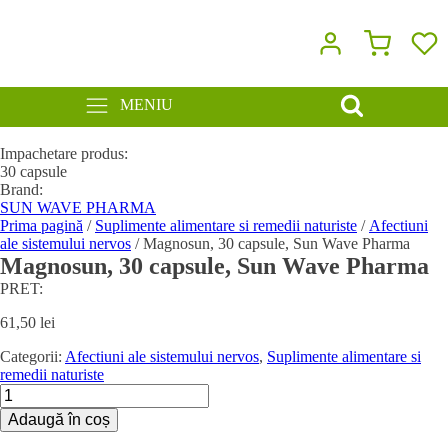
MENIU
Impachetare produs:
30 capsule
Brand:
SUN WAVE PHARMA
Prima pagină
/
Suplimente alimentare si remedii naturiste
/
Afectiuni
ale sistemului nervos
/ Magnosun, 30 capsule, Sun Wave Pharma
Magnosun, 30 capsule, Sun Wave Pharma
PRET:
61,50
lei
Categorii:
Afectiuni ale sistemului nervos
,
Suplimente alimentare si
remedii naturiste
Cantitate
Magnosun,
Adaugă în coș
30
capsule,