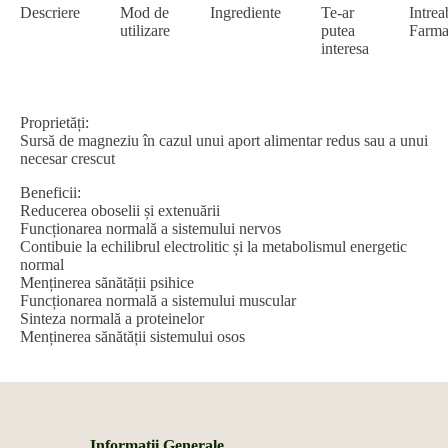
Descriere
Mod de
Ingrediente
Te-ar
Intrea
Sun
utilizare
putea
Farma
Wave
interesa
Pharma
Proprietăți:
Sursă de magneziu în cazul unui aport alimentar redus sau a unui
necesar crescut
Beneficii:
Reducerea oboselii și extenuării
Funcționarea normală a sistemului nervos
Contibuie la echilibrul electrolitic și la metabolismul energetic
normal
Menținerea sănătății psihice
Funcționarea normală a sistemului muscular
Sinteza normală a proteinelor
Menținerea sănătății sistemului osos
Informații Generale