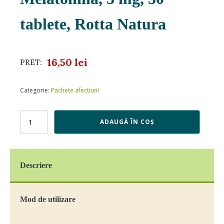
tablete, Rotta Natura
16,50
lei
PRET:
Categorie:
Pachete afectiuni
Cantitate
ADAUGĂ ÎN COȘ
Melatonina,
3
mg,
30
Descriere
tablete,
Rotta
Natura
Mod de utilizare