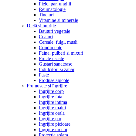
Piele, par, unghii
Reumatologie
Tincturi
Vitamine si minerale
Dietă și nutriție
Bauturi vegetale
Ceaiuri
Cereale, fulgi, musli
Condimente
Faina, pulberi si mixuri
Fructe uscate
Gustari sanatoase
Indulcitori si zahar
Paste
Produse apicole
Frumusețe și îngrijire
Ingrijire corp
Ingrijire fata
Ingrijire intima
Ingrijire maini
Ingrijire orala
Ingrijire par
Ingrijire picioare
Ingrijire urechi
Protectie solara