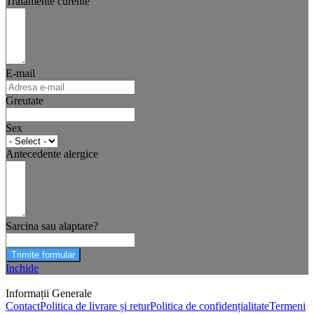
Tratamente curente
E-mail
Greutate
Sex
Antecedente alergice
Sarcina sau alaptare?
Trimite formular
Inchide
Informații Generale
Contact
Politica de livrare și retur
Politica de confidențialitate
Termeni