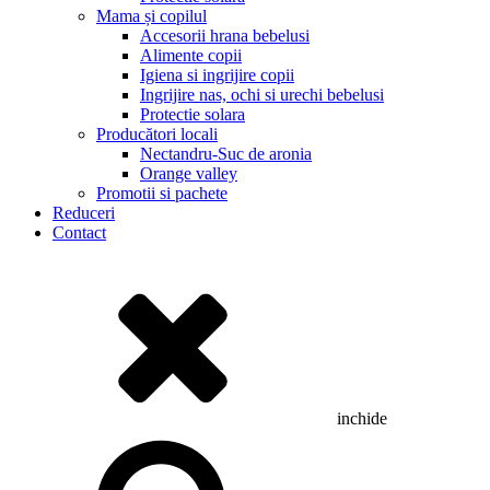
Mama și copilul
Accesorii hrana bebelusi
Alimente copii
Igiena si ingrijire copii
Ingrijire nas, ochi si urechi bebelusi
Protectie solara
Producători locali
Nectandru-Suc de aronia
Orange valley
Promotii si pachete
Reduceri
Contact
inchide