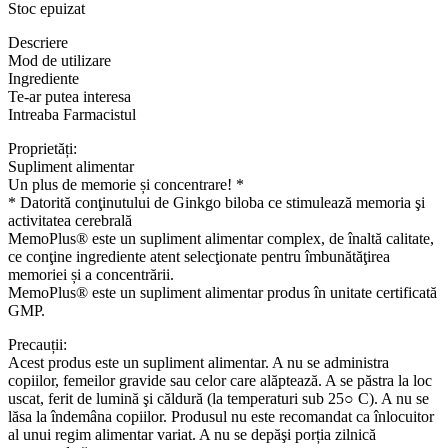
Stoc epuizat
Descriere
Mod de utilizare
Ingrediente
Te-ar putea interesa
Intreaba Farmacistul
Proprietăți:
Supliment alimentar
Un plus de memorie și concentrare! *
* Datorită conţinutului de Ginkgo biloba ce stimulează memoria şi
activitatea cerebrală
MemoPlus® este un supliment alimentar complex, de înaltă calitate,
ce conţine ingrediente atent selecţionate pentru îmbunătăţirea
memoriei și a concentrării.
MemoPlus® este un supliment alimentar produs în unitate certificată
GMP.
Precauții:
Acest produs este un supliment alimentar. A nu se administra
copiilor, femeilor gravide sau celor care alăptează. A se păstra la loc
uscat, ferit de lumină şi căldură (la temperaturi sub 25○ C). A nu se
lăsa la îndemâna copiilor. Produsul nu este recomandat ca înlocuitor
al unui regim alimentar variat. A nu se depăşi porția zilnică