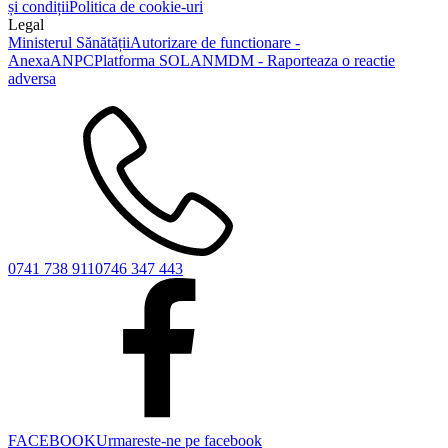
și condiții
Politica de cookie-uri
Legal
Ministerul Sănătății
Autorizare de functionare -
Anexa
ANPC
Platforma SOL
ANMDM - Raporteaza o reactie
adversa
0741 738 911
0746 347 443
FACEBOOK
Urmareste-ne pe facebook