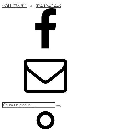
0741 738 911
sau
0746 347 443
Cauta
Search
un
produs
…