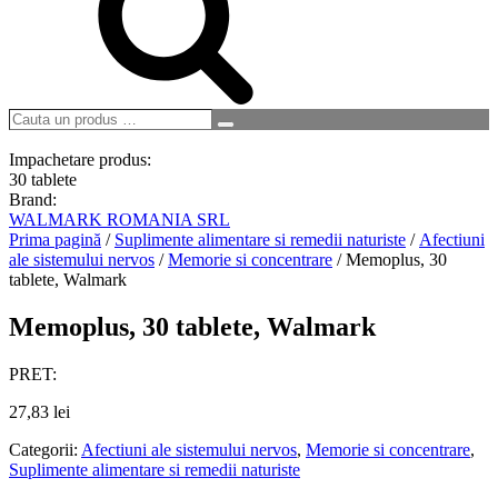
Cauta
Search
un
produs
Impachetare produs:
…
30 tablete
Brand:
WALMARK ROMANIA SRL
Prima pagină
/
Suplimente alimentare si remedii naturiste
/
Afectiuni
ale sistemului nervos
/
Memorie si concentrare
/ Memoplus, 30
tablete, Walmark
Memoplus, 30 tablete, Walmark
PRET:
27,83
lei
Categorii:
Afectiuni ale sistemului nervos
,
Memorie si concentrare
,
Suplimente alimentare si remedii naturiste