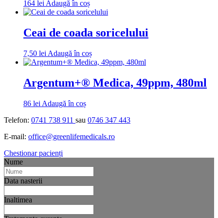
164
lei
Adaugă în coș
Ceai de coada soricelului
7,50
lei
Adaugă în coș
Argentum+® Medica, 49ppm, 480ml
86
lei
Adaugă în coș
Telefon:
0741 738 911
sau
0746 347 443
E-mail:
office@greenlifemedicals.ro
Chestionar pacienți
Nume
Data nasterii
Inaltimea