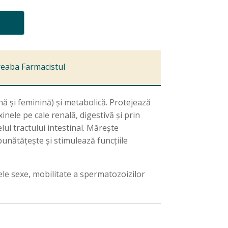
reaba Farmacistul
 și feminină) și metabolică. Protejează
xinele pe cale renală, digestivă și prin
lul tractului intestinal. Mărește
unătățește și stimulează funcțiile
ele sexe, mobilitate a spermatozoizilor