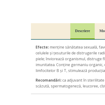
Descriere
Mod
Efecte:
menține sănătatea sexuală, favo
celulele și țesuturile de distrugerile rad
piele; înviorează organismul, distruge f
imunitatea. Conține germaniu organic, c
limfocitelor B și T, stimulează producț
Recomandări:
ca adjuvant în sterilita
scăzută, spermatogeneză, leucoree, cîstit