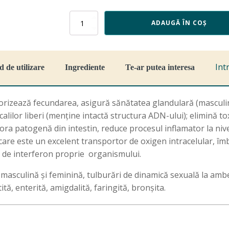
Cantitate
ADAUGĂ ÎN COȘ
Naprasnic,
40
capsule,
Favisan
Int
 de utilizare
Ingrediente
Te-ar putea interesa
rizează fecundarea, asigură sănătatea glandulară (masculină
icalilor liberi (menține intactă structura ADN-ului); elimină to
lora patogenă din intestin, reduce procesul inflamator la nive
are este un excelent transportor de oxigen intracelular, îmb
ia de interferon proprie organismului.
te masculină și feminină, tulburări de dinamică sexuală la amb
ă, enterită, amigdalită, faringită, bronșita.