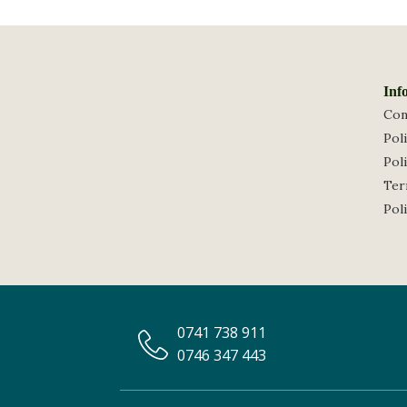
Inf
Con
Poli
Poli
Term
Pol
0741 738 911
0746 347 443