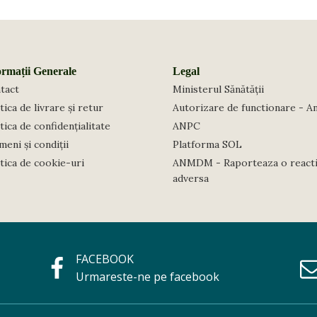
ormații Generale
Legal
tact
Ministerul Sănătății
tica de livrare și retur
Autorizare de functionare - A
tica de confidențialitate
ANPC
eni și condiții
Platforma SOL
itica de cookie-uri
ANMDM - Raporteaza o react
adversa
FACEBOOK
Urmareste-ne pe facebook