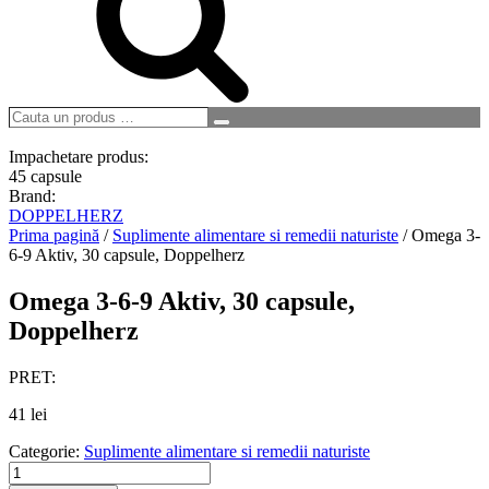
Cauta
Search
un
produs
Impachetare produs:
…
45 capsule
Brand:
DOPPELHERZ
Prima pagină
/
Suplimente alimentare si remedii naturiste
/ Omega 3-
6-9 Aktiv, 30 capsule, Doppelherz
Omega 3-6-9 Aktiv, 30 capsule,
Doppelherz
PRET:
41
lei
Categorie:
Suplimente alimentare si remedii naturiste
Cantitate