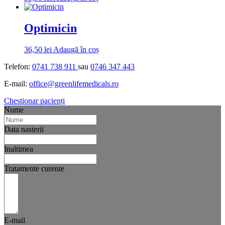
Optimicin
36,50
lei
Adaugă în coș
Telefon:
0741 738 911
sau
0746 347 443
E-mail:
office@greenlifemedicals.ro
Chestionar pacienți
Nume
Data nasterii
Inaltimea
Tratamente curente
E-mail