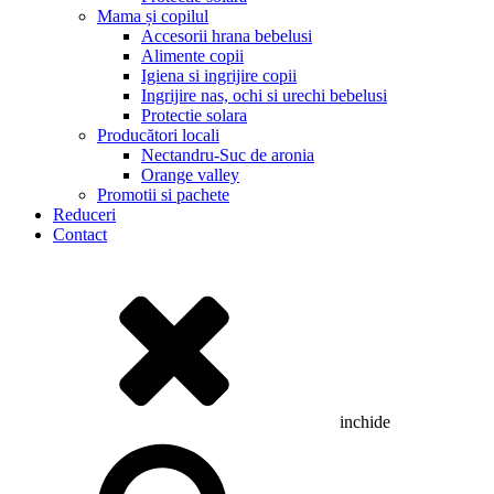
Mama și copilul
Accesorii hrana bebelusi
Alimente copii
Igiena si ingrijire copii
Ingrijire nas, ochi si urechi bebelusi
Protectie solara
Producători locali
Nectandru-Suc de aronia
Orange valley
Promotii si pachete
Reduceri
Contact
inchide