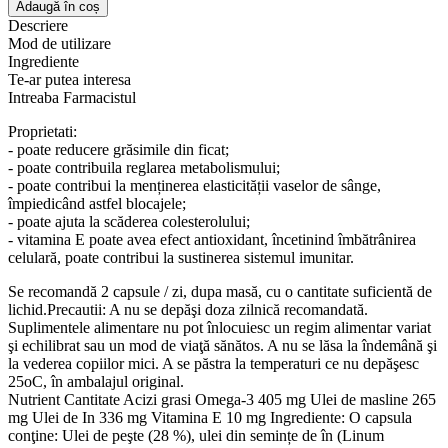
Omega
Adaugă în coș
3-
Descriere
6-
Mod de utilizare
9
Ingrediente
Aktiv,
Te-ar putea interesa
30
Intreaba Farmacistul
capsule,
Doppelherz
Proprietati:
- poate reducere grăsimile din ficat;
- poate contribuila reglarea metabolismului;
- poate contribui la menținerea elasticității vaselor de sânge,
împiedicând astfel blocajele;
- poate ajuta la scăderea colesterolului;
- vitamina E poate avea efect antioxidant, încetinind îmbătrânirea
celulară, poate contribui la sustinerea sistemul imunitar.
Se recomandă 2 capsule / zi, dupa masă, cu o cantitate suficientă de
lichid.Precautii: A nu se depăşi doza zilnică recomandată.
Suplimentele alimentare nu pot înlocuiesc un regim alimentar variat
şi echilibrat sau un mod de viaţă sănătos. A nu se lăsa la îndemână şi
la vederea copiilor mici. A se păstra la temperaturi ce nu depăşesc
25oC, în ambalajul original.
Nutrient Cantitate Acizi grasi Omega-3 405 mg Ulei de masline 265
mg Ulei de In 336 mg Vitamina E 10 mg Ingrediente: O capsula
conţine: Ulei de peşte (28 %), ulei din semințe de în (Linum