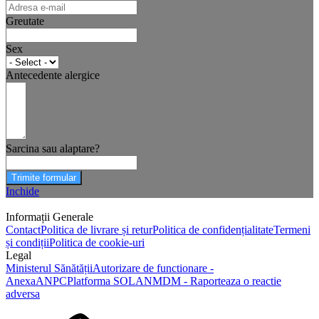
Greutate
Sex
Antecedente alergice
Sarcina sau alaptare?
Trimite formular
Inchide
Informații Generale
Contact
Politica de livrare și retur
Politica de confidențialitate
Termeni
și condiții
Politica de cookie-uri
Legal
Ministerul Sănătății
Autorizare de functionare -
Anexa
ANPC
Platforma SOL
ANMDM - Raporteaza o reactie
adversa