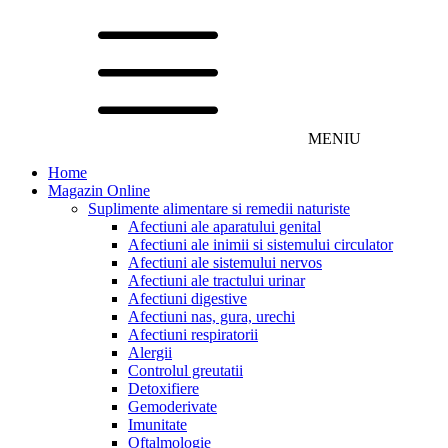
MENIU
Home
Magazin Online
Suplimente alimentare si remedii naturiste
Afectiuni ale aparatului genital
Afectiuni ale inimii si sistemului circulator
Afectiuni ale sistemului nervos
Afectiuni ale tractului urinar
Afectiuni digestive
Afectiuni nas, gura, urechi
Afectiuni respiratorii
Alergii
Controlul greutatii
Detoxifiere
Gemoderivate
Imunitate
Oftalmologie