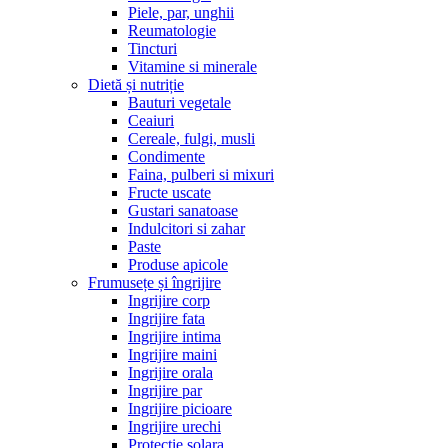
Piele, par, unghii
Reumatologie
Tincturi
Vitamine si minerale
Dietă și nutriție
Bauturi vegetale
Ceaiuri
Cereale, fulgi, musli
Condimente
Faina, pulberi si mixuri
Fructe uscate
Gustari sanatoase
Indulcitori si zahar
Paste
Produse apicole
Frumusețe și îngrijire
Ingrijire corp
Ingrijire fata
Ingrijire intima
Ingrijire maini
Ingrijire orala
Ingrijire par
Ingrijire picioare
Ingrijire urechi
Protectie solara