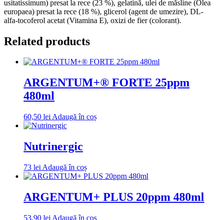
usitatissimum) presat la rece (23 %), gelatină, ulei de măsline (Olea
europaea) presat la rece (18 %), glicerol (agent de umezire), DL-
alfa-tocoferol acetat (Vitamina E), oxizi de fier (colorant).
Related products
ARGENTUM+® FORTE 25ppm
480ml
60,50
lei
Adaugă în coș
Nutrinergic
73
lei
Adaugă în coș
ARGENTUM+ PLUS 20ppm 480ml
53,90
lei
Adaugă în coș