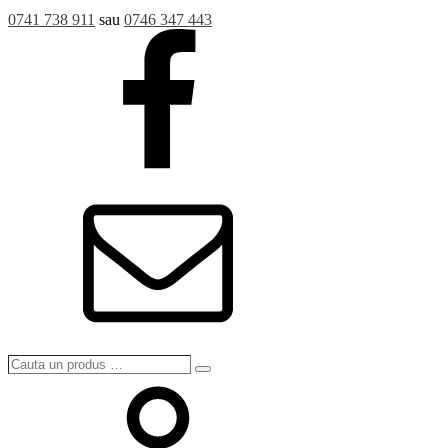
0741 738 911
sau
0746 347 443
Cauta
Search
un
produs
…