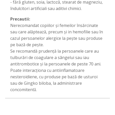
- fără gluten, soia, lactoză, stearat de magneziu,
îndulcitori artificiali sau aditivi chimici.
Precautii:
Nerecomandat copiilor şi femeilor însărcinate
sau care alăptează, precum şi in hemofilie sau în
cazul persoanelor alergice la peşte sau produse
pe bază de peşte.
Se recomandă prudenţă la persoanele care au
tulburări de coagulare a sângelui sau iau
antitrombotice şi la persoanele de peste 70 ani.
Poate interacționa cu antiinflamatoare
nesteroidiene, cu produse pe bază de usturoi
sau de Gingko biloba, la administrare
concomitentǎ.