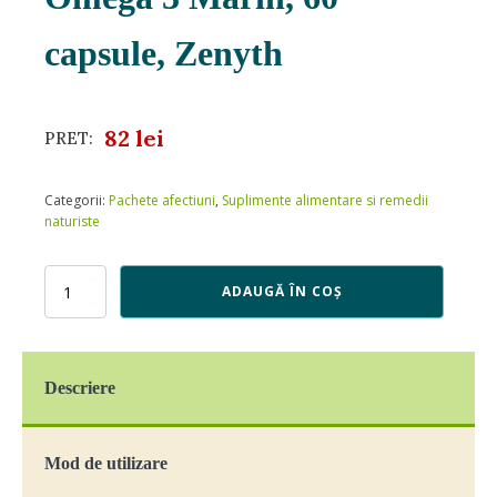
capsule, Zenyth
82
lei
PRET:
Categorii:
Pachete afectiuni
,
Suplimente alimentare si remedii
naturiste
Cantitate
ADAUGĂ ÎN COȘ
Omega
3
Marin,
60
Descriere
capsule,
Zenyth
Mod de utilizare