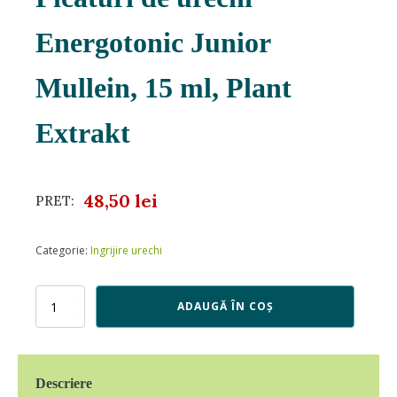
Energotonic Junior
Mullein, 15 ml, Plant
Extrakt
48,50
lei
PRET:
Categorie:
Ingrijire urechi
Cantitate
ADAUGĂ ÎN COȘ
Picaturi
de
urechi
Energotonic
Descriere
Junior