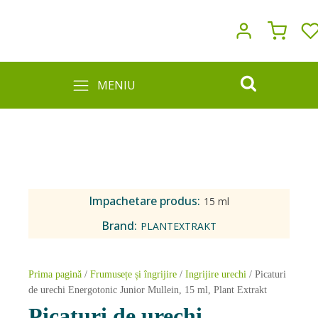
MENIU
Impachetare produs:
15 ml
Brand:
PLANTEXTRAKT
Prima pagină
/
Frumusețe și îngrijire
/
Ingrijire urechi
/ Picaturi
de urechi Energotonic Junior Mullein, 15 ml, Plant Extrakt
Picaturi de urechi