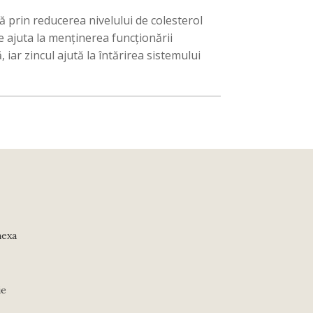
 prin reducerea nivelului de colesterol
e ajuta la menținerea funcționării
iar zincul ajută la întărirea sistemului
nexa
ie