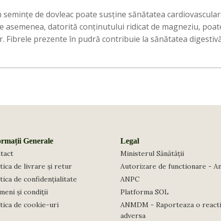
 semințe de dovleac poate susține sănătatea cardiovasculară
. De asemenea, datorită conținutului ridicat de magneziu, poat
 Fibrele prezente în pudră contribuie la sănătatea digestivă, 
ormații Generale
Legal
tact
Ministerul Sănătății
tica de livrare și retur
Autorizare de functionare - A
tica de confidențialitate
ANPC
eni și condiții
Platforma SOL
itica de cookie-uri
ANMDM - Raporteaza o react
adversa