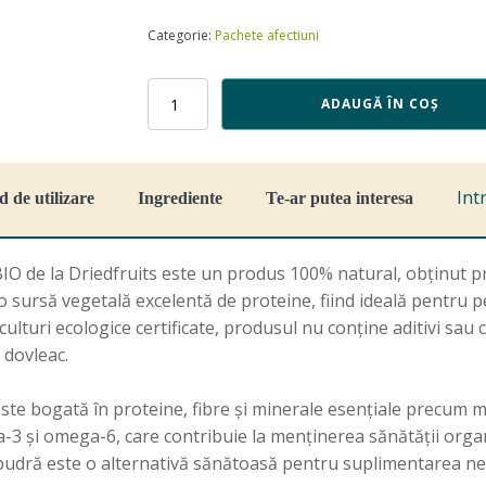
Categorie:
Pachete afectiuni
Cantitate
ADAUGĂ ÎN COȘ
Pudra
proteica
din
seminte
Int
 de utilizare
Ingrediente
Te-ar putea interesa
de
dovleac
BIO
-
IO de la Driedfruits este un produs 100% natural, obținut p
100
o sursă vegetală excelentă de proteine, fiind ideală pentru
g
lturi ecologice certificate, produsul nu conține aditivi sau
 dovleac.
ste bogată în proteine, fibre și minerale esențiale precum ma
-3 și omega-6, care contribuie la menținerea sănătății orga
 pudră este o alternativă sănătoasă pentru suplimentarea nec