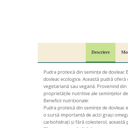
Descriere
Mod
Pudra proteică din semințe de dovleac B
dovleac ecologice. Această pudră oferă 
vegetariană sau vegană. Provenind din cu
proprietățile nutritive ale semințelor de
Beneficii nutriționale:
Pudra proteică din semințe de dovleac e
o sursă importantă de acizi grași omega
carbohidrați și fără colesterol, această