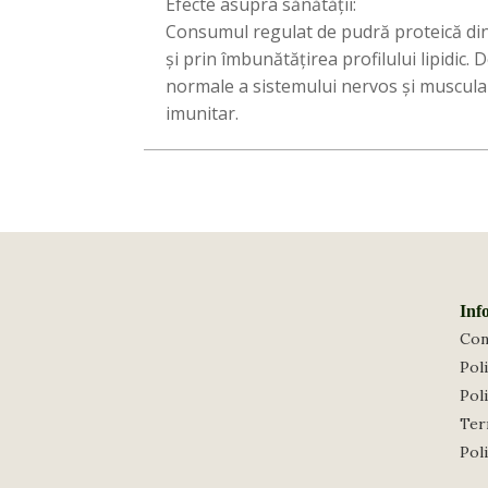
Efecte asupra sănătății:
Consumul regulat de pudră proteică din
și prin îmbunătățirea profilului lipidic
normale a sistemului nervos și muscular.
imunitar.
Inf
Con
Poli
Poli
Term
Pol