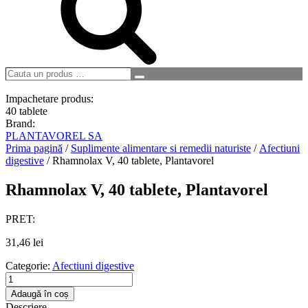
Cauta
Search
un
produs
Impachetare produs:
…
40 tablete
Brand:
PLANTAVOREL SA
Prima pagină
/
Suplimente alimentare si remedii naturiste
/
Afectiuni
digestive
/ Rhamnolax V, 40 tablete, Plantavorel
Rhamnolax V, 40 tablete, Plantavorel
PRET:
31,46
lei
Categorie:
Afectiuni digestive
Cantitate
Rhamnolax
Adaugă în coș
V,
Descriere