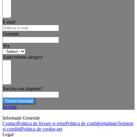
E-mail
Greutate
Sex
Antecedente alergice
Sarcina sau alaptare?
Trimite formular
Inchide
Informații Generale
Contact
Politica de livrare și retur
Politica de confidențialitate
Termeni
și condiții
Politica de cookie-uri
Legal