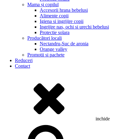
Mama și copilul
Accesorii hrana bebelusi
Alimente copii
Igiena si ingrijire copii
Ingrijire nas, ochi si urechi bebelusi
Protectie solara
Producători locali
Nectandru-Suc de aronia
Orange valley
Promotii si pachete
Reduceri
Contact
inchide