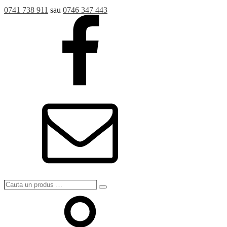
0741 738 911
sau
0746 347 443
Cauta
Search
un
produs
…