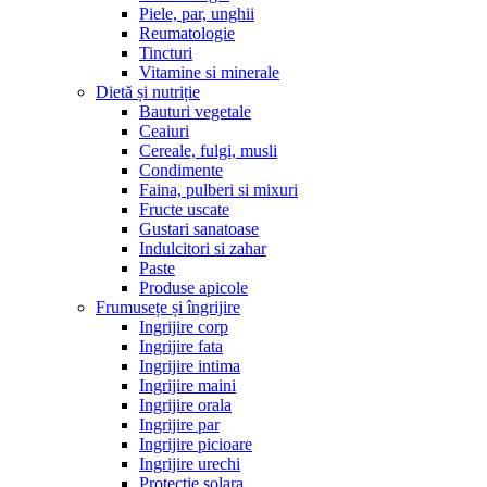
Piele, par, unghii
Reumatologie
Tincturi
Vitamine si minerale
Dietă și nutriție
Bauturi vegetale
Ceaiuri
Cereale, fulgi, musli
Condimente
Faina, pulberi si mixuri
Fructe uscate
Gustari sanatoase
Indulcitori si zahar
Paste
Produse apicole
Frumusețe și îngrijire
Ingrijire corp
Ingrijire fata
Ingrijire intima
Ingrijire maini
Ingrijire orala
Ingrijire par
Ingrijire picioare
Ingrijire urechi
Protectie solara