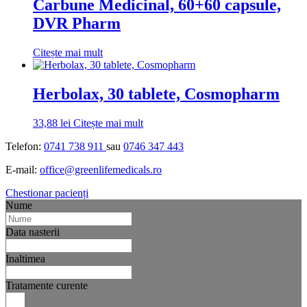
Carbune Medicinal, 60+60 capsule,
DVR Pharm
Citește mai mult
Herbolax, 30 tablete, Cosmopharm
33,88
lei
Citește mai mult
Telefon:
0741 738 911
sau
0746 347 443
E-mail:
office@greenlifemedicals.ro
Chestionar pacienți
Nume
Data nasterii
Inaltimea
Tratamente curente