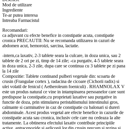
40
Mod de utilizare
tablete,
Ingrediente
Plantavorel
Te-ar putea interesa
Intreaba Farmacistul
Recomandari:
ca adjuvant cu efecte benefice in constipatie acuta, constipatie
cronica PRECAUTII: Nu se recomanda utilizarea in cazuri de
abdomen acut, hemoroizi, sarcina, lactatie.
-intern,ca laxativ, 2-3 tablete seara la culcare, in doza unica, sau 2
tablete de 2 ori pe zi, timp de 14 zile; -ca purgativ, 4-5 tablete seara
in doza unica, 2-3 zile, dupa care se continua cu 3 tablete pe zi pana
la 14 zile
Compozitie: Tablete continand pulberi vegetale din: scoarta de
crusin (Frangulae cortex ), radacina de cicoare (Cichorii radix) si
ulei volatil de fenicul ( Aetheroleum foeniculi) . RHAMNOLAX V
este un produs natural ce vine in intampinarea persoanelor care sunt
predispuse la constipatie,cu proprietati laxative sau purgative in
functie de doza, prin stimularea peristaltismului intestinului gros,
calmante si carminative in caz de constipatie cu balonari si dureri
abdominale. Acest produs vegetal are efecte benefice in cazurile de
constipatie acuta sau cronica, inclusiv cele care nu cedeaza la alte
tratamente. La obtinerea efectului laxativ contribuie principiile
active, antracenozide si agliconii lor,din crusin precum si rezina si