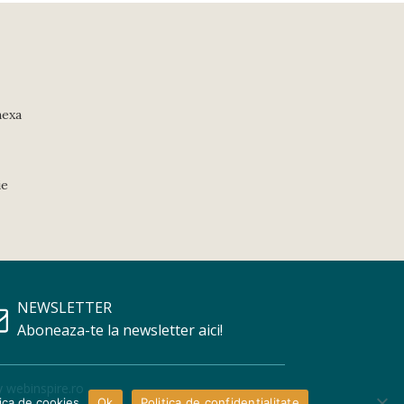
nexa
ie
NEWSLETTER
Aboneaza-te la newsletter aici!
y
webinspire.ro
tica de cookies
Ok
Politica de confidențialitate