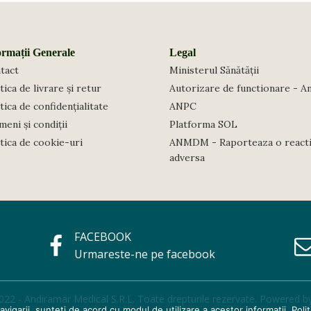
ormații Generale
Legal
tact
Ministerul Sănătății
tica de livrare și retur
Autorizare de functionare - A
tica de confidențialitate
ANPC
eni și condiții
Platforma SOL
itica de cookie-uri
ANMDM - Raporteaza o react
adversa
FACEBOOK
Urmareste-ne pe facebook
022 - Andiramar Medical S.R.L. Toate drepturile rezervate. Powered b
vigarii, sunteti de acord cu modul de utilizare a acestor informatii.
Poli