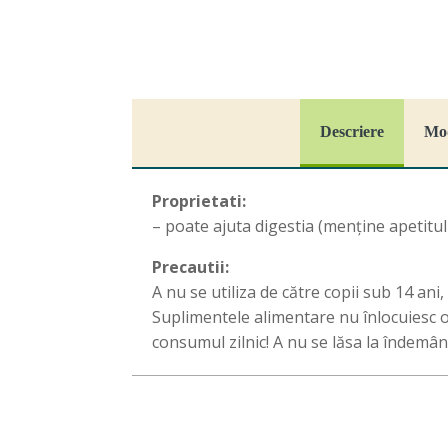
Descriere
Mod
Proprietati:
– poate ajuta digestia (menține apetitul
Precautii:
A nu se utiliza de către copii sub 14 ani
Suplimentele alimentare nu înlocuiesc o
consumul zilnic! A nu se lăsa la îndemâna