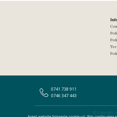
Inf
Con
Poli
Poli
Term
Pol
0741 738 911
0746 347 443
© Copyright 2
Acest website foloseste cookie-uri. Prin continuarea na