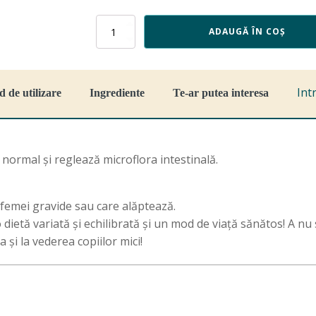
Cantitate
ADAUGĂ ÎN COȘ
Rostopasca,
70
capsule,
Favisan
Int
 de utilizare
Ingrediente
Te-ar putea interesa
 normal și reglează microflora intestinală.
, femei gravide sau care alăptează.
 dietă variată și echilibrată și un mod de viață sănătos! A 
 și la vederea copiilor mici!