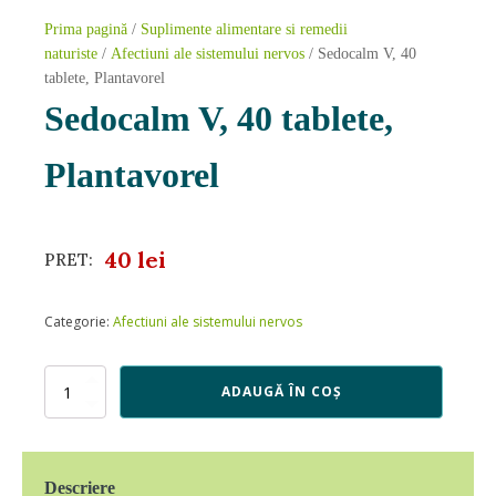
Prima pagină
/
Suplimente alimentare si remedii
naturiste
/
Afectiuni ale sistemului nervos
/ Sedocalm V, 40
tablete, Plantavorel
Sedocalm V, 40 tablete,
Plantavorel
40
lei
PRET:
Categorie:
Afectiuni ale sistemului nervos
Cantitate
ADAUGĂ ÎN COȘ
Sedocalm
V,
40
tablete,
Descriere
Plantavorel