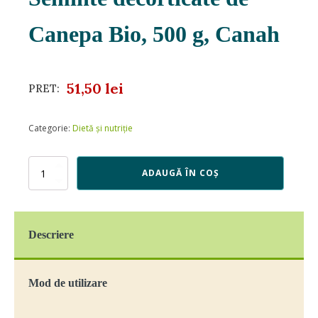
Canepa Bio, 500 g, Canah
51,50
lei
PRET:
Categorie:
Dietă și nutriție
Cantitate
ADAUGĂ ÎN COȘ
Seminte
decorticate
de
Canepa
Descriere
Bio,
500
g,
Canah
Mod de utilizare