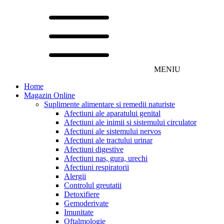
MENIU
Home
Magazin Online
Suplimente alimentare si remedii naturiste
Afectiuni ale aparatului genital
Afectiuni ale inimii si sistemului circulator
Afectiuni ale sistemului nervos
Afectiuni ale tractului urinar
Afectiuni digestive
Afectiuni nas, gura, urechi
Afectiuni respiratorii
Alergii
Controlul greutatii
Detoxifiere
Gemoderivate
Imunitate
Oftalmologie