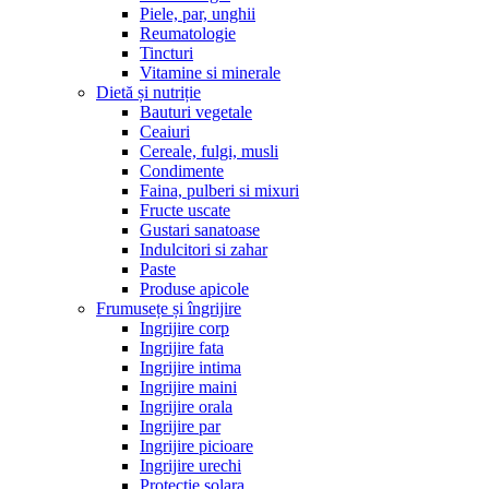
Piele, par, unghii
Reumatologie
Tincturi
Vitamine si minerale
Dietă și nutriție
Bauturi vegetale
Ceaiuri
Cereale, fulgi, musli
Condimente
Faina, pulberi si mixuri
Fructe uscate
Gustari sanatoase
Indulcitori si zahar
Paste
Produse apicole
Frumusețe și îngrijire
Ingrijire corp
Ingrijire fata
Ingrijire intima
Ingrijire maini
Ingrijire orala
Ingrijire par
Ingrijire picioare
Ingrijire urechi
Protectie solara