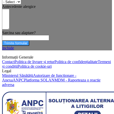
Antecedente alergice
Sarcina sau alaptare?
Trimite formular
Inchide
Informații Generale
Contact
Politica de livrare și retur
Politica de confidențialitate
Termeni
și condiții
Politica de cookie-uri
Legal
Ministerul Sănătății
Autorizare de functionare -
Anexa
ANPC
Platforma SOL
ANMDM - Raporteaza o reactie
adversa