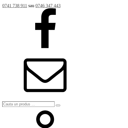
0741 738 911
sau
0746 347 443
Cauta
Search
un
produs
…