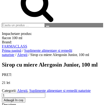
Cauta
Search
un
produs
Impachetare produs:
…
flacon 100 ml
Brand:
FARMACLASS
Prima pagină
/
Suplimente alimentare si remedii
naturiste
/
Alergii
/ Sirop cu miere Alergosin Junior, 100 ml
Sirop cu miere Alergosin Junior, 100 ml
PRET:
21
lei
Categorii:
Alergii
,
Suplimente alimentare si remedii naturiste
Cantitate
Sirop
Adaugă în coș
cu
Descriere