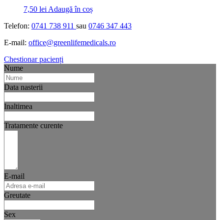
7,50
lei
Adaugă în coș
Telefon:
0741 738 911
sau
0746 347 443
E-mail:
office@greenlifemedicals.ro
Chestionar pacienți
Nume
Data nasterii
Inaltimea
Tratamente curente
E-mail
Greutate
Sex