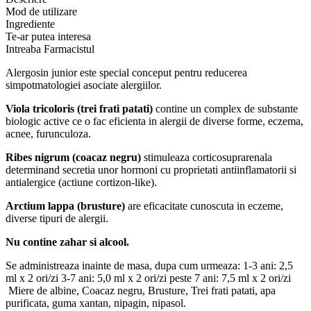
miere
Mod de utilizare
Alergosin
Ingrediente
Junior,
Te-ar putea interesa
100
Intreaba Farmacistul
ml
Alergosin junior este special conceput pentru reducerea
simpotmatologiei asociate alergiilor.
Viola tricoloris (trei frati patati)
contine un complex de substante
biologic active ce o fac eficienta in alergii de diverse forme, eczema,
acnee, furunculoza.
Ribes nigrum (coacaz negru)
stimuleaza corticosuprarenala
determinand secretia unor hormoni cu proprietati antiinflamatorii si
antialergice (actiune cortizon-like).
Arctium lappa (brusture)
are eficacitate cunoscuta in eczeme,
diverse tipuri de alergii.
Nu contine zahar si alcool.
Se administreaza inainte de masa, dupa cum urmeaza: 1-3 ani: 2,5
ml x 2 ori/zi 3-7 ani: 5,0 ml x 2 ori/zi peste 7 ani: 7,5 ml x 2 ori/zi
Miere de albine, Coacaz negru, Brusture, Trei frati patati, apa
purificata, guma xantan, nipagin, nipasol.