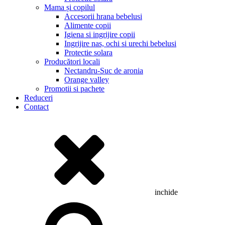
Mama și copilul
Accesorii hrana bebelusi
Alimente copii
Igiena si ingrijire copii
Ingrijire nas, ochi si urechi bebelusi
Protectie solara
Producători locali
Nectandru-Suc de aronia
Orange valley
Promotii si pachete
Reduceri
Contact
inchide