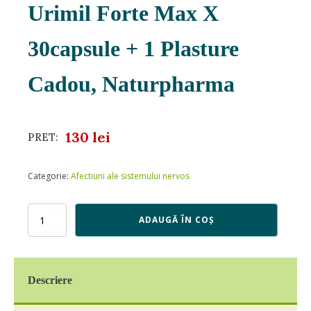
Urimil Forte Max X
30capsule + 1 Plasture
Cadou, Naturpharma
130
lei
PRET:
Categorie:
Afectiuni ale sistemului nervos
Cantitate
ADAUGĂ ÎN COȘ
Urimil
Forte
Max
X
Descriere
30capsule
+
1