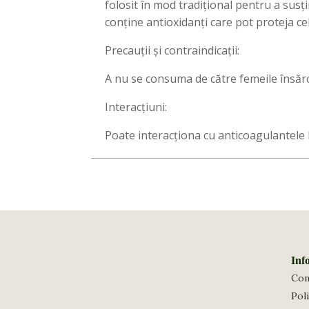
folosit în mod tradițional pentru a susți
conține antioxidanți care pot proteja celu
Precauții și contraindicații:
A nu se consuma de către femeile însăr
Interacțiuni:
Poate interacționa cu anticoagulantele 
Inf
Con
Poli