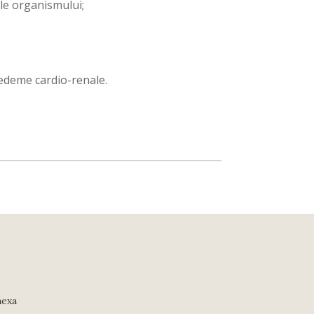
ale organismului;
 edeme cardio-renale.
nexa