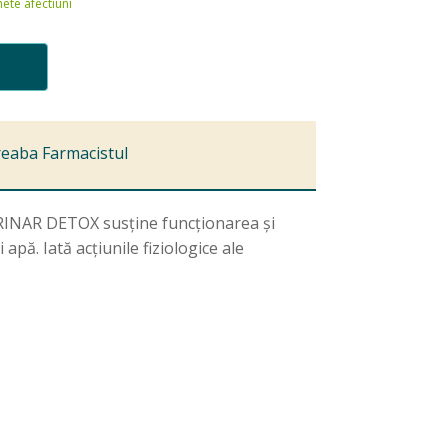
ete afectiuni
reaba Farmacistul
. URINAR DETOX susține funcționarea și
apă. Iată acțiunile fiziologice ale