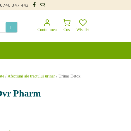
0746 347 443
Contul meu
Cos
Wishlist
ste
/
Afectiuni ale tractului urinar
/ Urinar Detox,
 Dvr Pharm