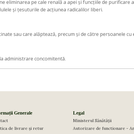
ne eliminarea pe cale renală a apei și funcțiile de purificare 
lele și țesuturile de acțiunea radicalilor liberi.
cinate sau care alăptează, precum și de către persoanele cu
la administrare concomitentă.
ormații Generale
Legal
tact
Ministerul Sănătății
tica de livrare și retur
Autorizare de functionare - A