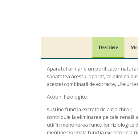
Descriere
Mod
Aparatul urinar e un purificator natural
sănătatea acestui aparat, ce elimină din 
acestei combinații de extracte, Uleiuri e
Acțiuni fiziologice:
susține funcția excretorie a rinichilor;
contribuie la eliminarea pe cale renală a
util în menținerea funcțiilor fiziologice
menține normală funcția excretorie a rin