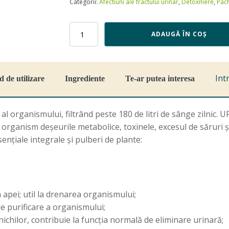
Categorii:
Afectiuni ale tractului urinar
,
Detoxifiere
,
Pach
Cantitate
ADAUGĂ ÎN COȘ
Urinar
Detox,
60
cps,
Int
 de utilizare
Ingrediente
Te-ar putea interesa
Dvr
Pharm
 al organismului, filtrând peste 180 de litri de sânge zilnic
organism deșeurile metabolice, toxinele, excesul de săruri și 
sențiale integrale și pulberi de plante:
 apei; util la drenarea organismului;
 de purificare a organismului;
ichilor, contribuie la funcția normală de eliminare urinară;