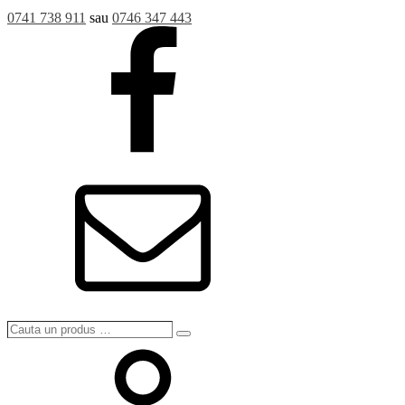
0741 738 911
sau
0746 347 443
Cauta
Search
un
produs
…