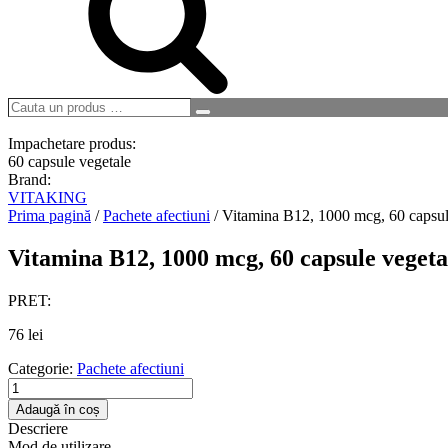
Cauta
Search
un
produs
Impachetare produs:
…
60 capsule vegetale
Brand:
VITAKING
Prima pagină
/
Pachete afectiuni
/ Vitamina B12, 1000 mcg, 60 capsul
Vitamina B12, 1000 mcg, 60 capsule vegeta
PRET:
76
lei
Categorie:
Pachete afectiuni
Cantitate
Vitamina
Adaugă în coș
B12,
Descriere
1000
Mod de utilizare