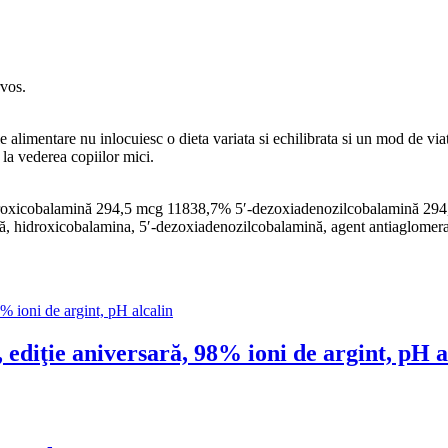
rvos.
imentare nu inlocuiesc o dieta variata si echilibrata si un mod de viata 
 la vederea copiilor mici.
xicobalamină 294,5 mcg 11838,7% 5′-dezoxiadenozilcobalamină 294,5
, hidroxicobalamina, 5′-dezoxiadenozilcobalamină, agent antiaglomerant:
ţie aniversară, 98% ioni de argint, pH a