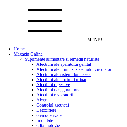
MENIU
Home
Magazin Online
Suplimente alimentare si remedii naturiste
Afectiuni ale aparatului genital
Afectiuni ale inimii si sistemului circulator
Afectiuni ale sistemului nervos
Afectiuni ale tractului urinar
Afectiuni digestive
Afectiuni nas, gura, urechi
Afectiuni respiratorii
Alergii
Controlul greutatii
Detoxifiere
Gemoderivate
Imunitate
Oftalmologie