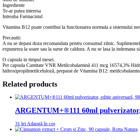
mcg,
Ingrediente
60
Te-ar putea interesa
capsule
Intreaba Farmacistul
vegetale,
Vitaking
Vitamina B12 poate contribui la functionarea normala a sistemului ne
Precautii:
A nu se depasi doza recomandata pentru consumul zilnic. Suplimentele al
expunerea la soare sau la surse de caldura. A nu se lasa la indemana si
O capsula in timpul mesei.
Per capsula Cantitate VNR Metilcobalamină 411 mcg 16574,3% Hidro
hidroxipropilmetilceluloză, preparat de Vitamina B12: metilcobalamină
Related products
ARGENTUM+®111 60ml pulverizator, edi
31
lei
Adaugă în coș