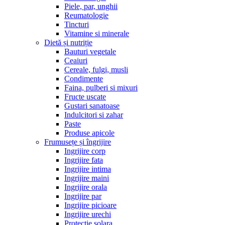
Piele, par, unghii
Reumatologie
Tincturi
Vitamine si minerale
Dietă și nutriție
Bauturi vegetale
Ceaiuri
Cereale, fulgi, musli
Condimente
Faina, pulberi si mixuri
Fructe uscate
Gustari sanatoase
Indulcitori si zahar
Paste
Produse apicole
Frumusețe și îngrijire
Ingrijire corp
Ingrijire fata
Ingrijire intima
Ingrijire maini
Ingrijire orala
Ingrijire par
Ingrijire picioare
Ingrijire urechi
Protectie solara