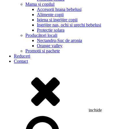
Mama și copilul
Accesorii hrana bebelusi
Alimente copii
Igiena si ingrijire copii
Ingrijire nas, ochi si urechi bebelusi
Protectie solara
Producători locali
Nectandru-Suc de aronia
Orange valley
Promotii si pachete
Reduceri
Contact
inchide