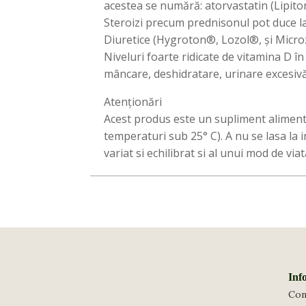
acestea se numără: atorvastatin (Lipit
Steroizi precum prednisonul pot duce la
Diuretice (Hygroton®, Lozol®, și Microz
Niveluri foarte ridicate de vitamina D î
mâncare, deshidratare, urinare excesivă 
Atenționări
Acest produs este un supliment alimentar.
temperaturi sub 25° C). A nu se lasa la
variat si echilibrat si al unui mod de vi
Inf
Con