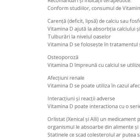
Recomandări și indicații terapeutice:
Conform studiilor, consumul de Vitamin
Carență (deficit, lipsă) de calciu sau fos
Vitamina D ajută la absorbția calciului 
Tulburări la nivelul oaselor
Vitamina D se folosește în tratamentul ș
Osteoporoză
Vitamina D împreună cu calciul se utili
Afecțiuni renale
Vitamina D se poate utiliza în cazul afe
Interacțiuni și reacții adverse
Vitamina D poate interactiona cu o ser
Orlistat (Xenical și Alli) un medicament
organismul le absoarbe din alimente și
Statinele ce scad colesterolul ar putea s