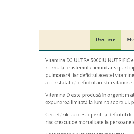
Descriere
Mod
Vitamina D3 ULTRA 5000IU NUTRIFIC este 
normală a sistemului imunitar și partici
pulmonară, iar deficitul acestei vitamine
a constatat că deficitul acestei vitamin
Vitamina D este produsă în organism atu
expunerea limitată la lumina soarelui, p
Cercetările au descoperit că deficitul d
risc crescut de mortalitate la persoanele