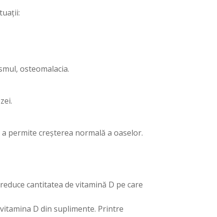
uații:
ismul, osteomalacia.
zei.
și a permite creșterea normală a oaselor.
e reduce cantitatea de vitamină D pe care
e vitamina D din suplimente. Printre