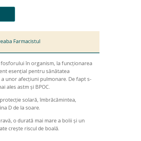
reaba Farmacistul
 fosforului în organism, la funcționarea
rient esențial pentru sănătatea
 și a unor afecțiuni pulmonare. De fapt s-
mai ales astm și BPOC.
protecție solară, îmbrăcămintea,
ina D de la soare.
ravă, o durată mai mare a bolii și un
ate crește riscul de boală.