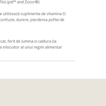
(FloLipid™ and Zocor®)
e utilizează suplimente de vitamina D.
confuzie, durere, pierderea poftei de
at, ferit de lumina si caldura (la
a inlocuitor al unui regim alimentar