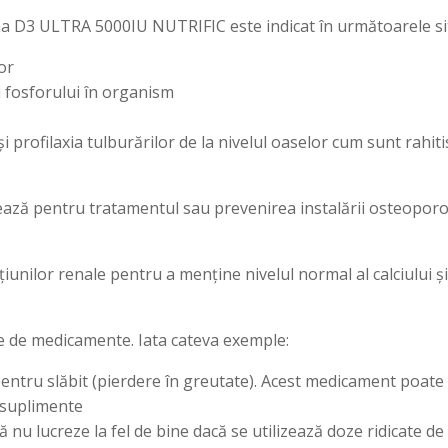
a D3 ULTRA 5000IU NUTRIFIC este indicat în următoarele sit
for
și fosforului în organism
i profilaxia tulburărilor de la nivelul oaselor cum sunt rahit
zează pentru tratamentul sau prevenirea instalării osteoporo
cțiunilor renale pentru a menține nivelul normal al calciului 
ie de medicamente. Iata cateva exemple:
 pentru slăbit (pierdere în greutate). Acest medicament poat
 suplimente
ă nu lucreze la fel de bine dacă se utilizează doze ridicate d