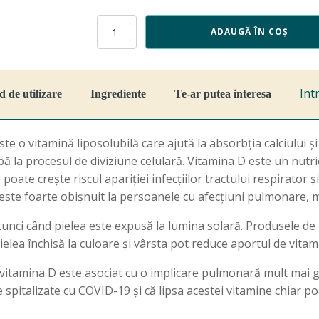
Cantitate
ADAUGĂ ÎN COȘ
Vitamina
D3
Ultra
5000IU,
Int
 de utilizare
Ingrediente
Te-ar putea interesa
30
capsule
o vitamină liposolubilă care ajută la absorbția calciului și
pă la procesul de diviziune celulară. Vitamina D este un nut
 poate crește riscul apariției infecțiilor tractului respirator
e este foarte obișnuit la persoanele cu afecțiuni pulmonare, 
nci când pielea este expusă la lumina solară. Produsele de 
ielea închisă la culoare și vârsta pot reduce aportul de vitam
e vitamina D este asociat cu o implicare pulmonară mult mai g
 spitalizate cu COVID-19 și că lipsa acestei vitamine chiar po