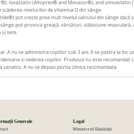
or®), lovastatin (Altoprev® and Mevacor®), and simvastatin 
 scăderea nivelurilor de vitamina D din sânge.
ide®) pot crește prea mult nivelul calciului din sânge dacă s
n sânge pot provoca greață, vărsături, slăbiciune musculară, 
și sete.
 A nu se administra copiilor sub 3 ani. A se pastra la loc usc
 indemana si vederea copiilor. Produsul nu este recomandat c
ata sanatos. A nu se depasi portia zilnica recomandata.
ormații Generale
Legal
tact
Ministerul Sănătății