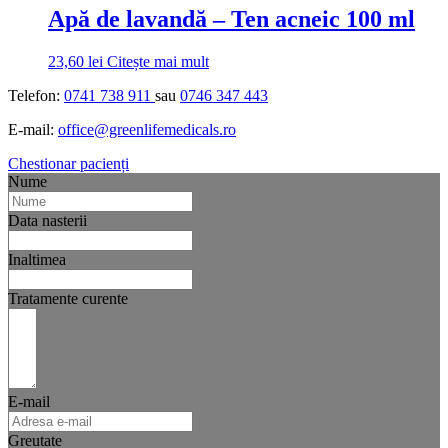
Apă de lavandă – Ten acneic 100 ml
23,60
lei
Citește mai mult
Telefon:
0741 738 911
sau
0746 347 443
E-mail:
office@greenlifemedicals.ro
Chestionar pacienți
Nume
Data nasterii
Inaltimea
Tratamente curente
E-mail
Greutate