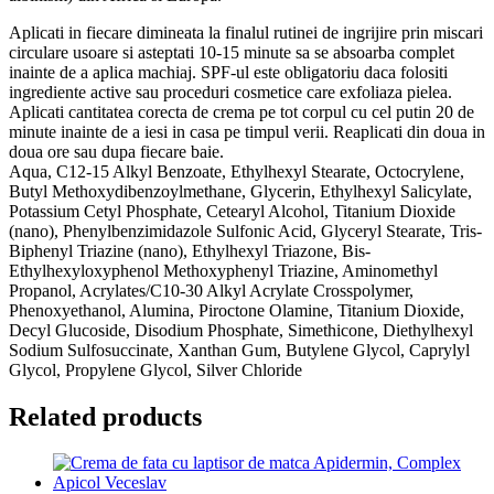
Aplicati in fiecare dimineata la finalul rutinei de ingrijire prin miscari
circulare usoare si asteptati 10-15 minute sa se absoarba complet
inainte de a aplica machiaj. SPF-ul este obligatoriu daca folositi
ingrediente active sau proceduri cosmetice care exfoliaza pielea.
Aplicati cantitatea corecta de crema pe tot corpul cu cel putin 20 de
minute inainte de a iesi in casa pe timpul verii. Reaplicati din doua in
doua ore sau dupa fiecare baie.
Aqua, C12-15 Alkyl Benzoate, Ethylhexyl Stearate, Octocrylene,
Butyl Methoxydibenzoylmethane, Glycerin, Ethylhexyl Salicylate,
Potassium Cetyl Phosphate, Cetearyl Alcohol, Titanium Dioxide
(nano), Phenylbenzimidazole Sulfonic Acid, Glyceryl Stearate, Tris-
Biphenyl Triazine (nano), Ethylhexyl Triazone, Bis-
Ethylhexyloxyphenol Methoxyphenyl Triazine, Aminomethyl
Propanol, Acrylates/C10-30 Alkyl Acrylate Crosspolymer,
Phenoxyethanol, Alumina, Piroctone Olamine, Titanium Dioxide,
Decyl Glucoside, Disodium Phosphate, Simethicone, Diethylhexyl
Sodium Sulfosuccinate, Xanthan Gum, Butylene Glycol, Caprylyl
Glycol, Propylene Glycol, Silver Chloride
Related products