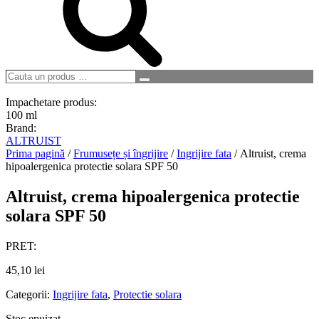
Cauta
Search
un
produs
Impachetare produs:
…
100 ml
Brand:
ALTRUIST
Prima pagină
/
Frumusețe și îngrijire
/
Ingrijire fata
/ Altruist, crema
hipoalergenica protectie solara SPF 50
Altruist, crema hipoalergenica protectie
solara SPF 50
PRET:
45,10
lei
Categorii:
Ingrijire fata
,
Protectie solara
Stoc epuizat