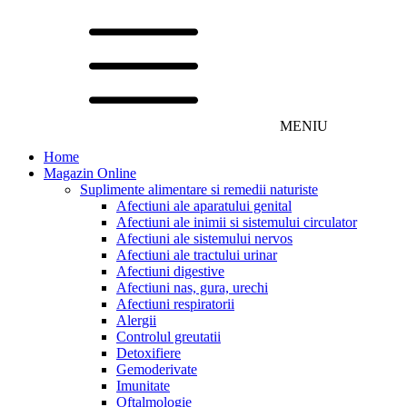
MENIU
Home
Magazin Online
Suplimente alimentare si remedii naturiste
Afectiuni ale aparatului genital
Afectiuni ale inimii si sistemului circulator
Afectiuni ale sistemului nervos
Afectiuni ale tractului urinar
Afectiuni digestive
Afectiuni nas, gura, urechi
Afectiuni respiratorii
Alergii
Controlul greutatii
Detoxifiere
Gemoderivate
Imunitate
Oftalmologie