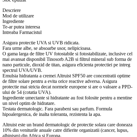
Descriere
Mod de utilizare
Ingrediente
Te-ar putea interesa
Intreaba Farmacistul
Asigura protectie UVA si UVB ridicata.
Fara urme albe, se absoarbe usor, nelipicioasa.
O gama larga de filtre UV fotostabile si fotostabilizate, inclusive cel
mai avansat disponibil Tinosorb A2B si filtrul mineral sub forma de
nano particule, dioxid de titan, asigura eficienta protectiei pe intreg
spectrul UVA/UVB.
Emulsia hidratanta a cremei Altruist SPF50 are concentratii optime
de filtre solare pentru a evita orice reactive adversa. Asigura
protectie mai stricta decat normele europene si are o valoare a PPD-
ului de 54 (cotatia UVA).
Ingrediente umectante si hidratante au fost folosite pentru a mentine
un nivel optim de hidratare.
Testata dermatologic. Fara parabeni sau parfum. Formula
hipoalergenica, de inalta toleranta, rezistenta la apa.
Altruist este un brand dermatologic de protectie solara care doneaza
10% din veniturile anuale catre difierite organizatii (cancer, lupus,
albinism) din Africa si Europa.