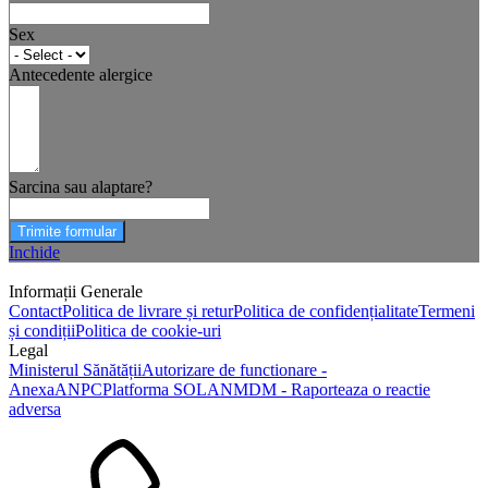
Sex
Antecedente alergice
Sarcina sau alaptare?
Trimite formular
Inchide
Informații Generale
Contact
Politica de livrare și retur
Politica de confidențialitate
Termeni
și condiții
Politica de cookie-uri
Legal
Ministerul Sănătății
Autorizare de functionare -
Anexa
ANPC
Platforma SOL
ANMDM - Raporteaza o reactie
adversa