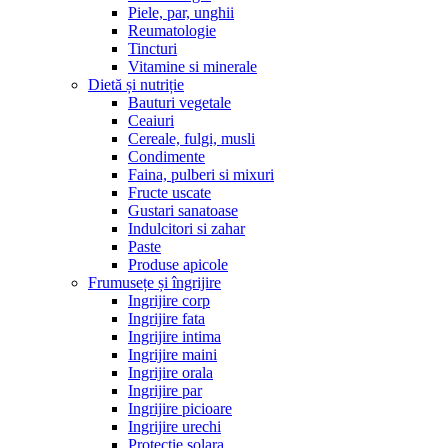
Piele, par, unghii
Reumatologie
Tincturi
Vitamine si minerale
Dietă și nutriție
Bauturi vegetale
Ceaiuri
Cereale, fulgi, musli
Condimente
Faina, pulberi si mixuri
Fructe uscate
Gustari sanatoase
Indulcitori si zahar
Paste
Produse apicole
Frumusețe și îngrijire
Ingrijire corp
Ingrijire fata
Ingrijire intima
Ingrijire maini
Ingrijire orala
Ingrijire par
Ingrijire picioare
Ingrijire urechi
Protectie solara