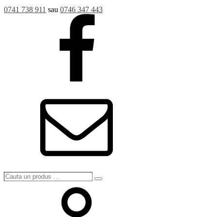
0741 738 911
sau
0746 347 443
Cauta
Search
un
produs
…