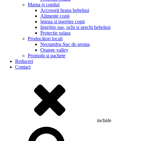
Mama și copilul
Accesorii hrana bebelusi
Alimente copii
Igiena si ingrijire copii
Ingrijire nas, ochi si urechi bebelusi
Protectie solara
Producători locali
Nectandru-Suc de aronia
Orange valley
Promotii si pachete
Reduceri
Contact
inchide