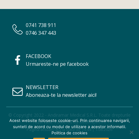
0741 738 911
0746 347 443
FACEBOOK
Urmareste-ne pe facebook
NEWSLETTER
Aboneaza-te la newsletter aici!
© Copyright 2022 - Andiramar Medical S.R.L. Toate drepturile
Acest website foloseste cookie-uri. Prin continuarea navigarii,
rezervate. Powered by
webinspire.ro
sunteti de acord cu modul de utilizare a acestor informatii.
Pagină actualizată la data de 14:44 | 1.08.2026
Politica de cookies