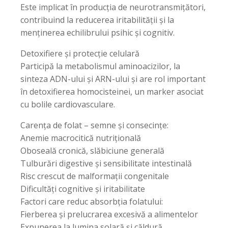
Este implicat în producția de neurotransmițători,
contribuind la reducerea iritabilității și la
menținerea echilibrului psihic și cognitiv.
Detoxifiere și protecție celulară
Participă la metabolismul aminoacizilor, la
sinteza ADN-ului și ARN-ului și are rol important
în detoxifierea homocisteinei, un marker asociat
cu bolile cardiovasculare.
Carența de folat – semne și consecințe:
Anemie macrocitică nutrițională
Oboseală cronică, slăbiciune generală
Tulburări digestive și sensibilitate intestinală
Risc crescut de malformații congenitale
Dificultăți cognitive și iritabilitate
Factori care reduc absorbția folatului:
Fierberea și prelucrarea excesivă a alimentelor
Expunerea la lumina solară și căldură