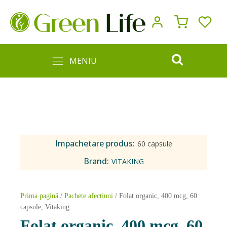
MENIU
Impachetare produs:
60 capsule
Brand:
VITAKING
Prima pagină
/
Pachete afectiuni
/ Folat organic, 400 mcg, 60
capsule, Vitaking
Folat organic, 400 mcg, 60