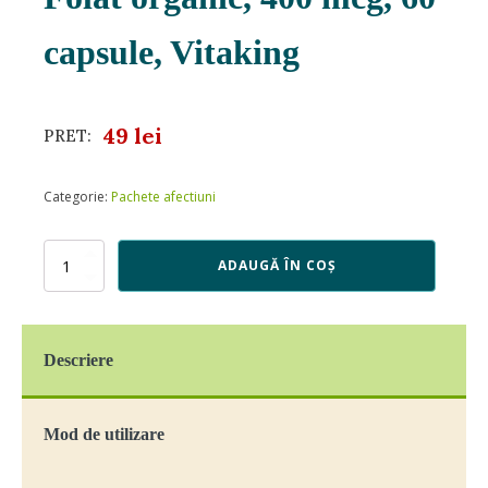
capsule, Vitaking
49
lei
PRET:
Categorie:
Pachete afectiuni
Cantitate
ADAUGĂ ÎN COȘ
Folat
organic,
400
mcg,
Descriere
60
capsule,
Vitaking
Mod de utilizare