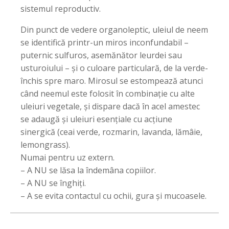
sistemul reproductiv.
Din punct de vedere organoleptic, uleiul de neem
se identifică printr-un miros inconfundabil –
puternic sulfuros, asemănător leurdei sau
usturoiului – și o culoare particulară, de la verde-
închis spre maro. Mirosul se estompează atunci
când neemul este folosit în combinație cu alte
uleiuri vegetale, și dispare dacă în acel amestec
se adaugă și uleiuri esențiale cu acțiune
sinergică (ceai verde, rozmarin, lavanda, lămâie,
lemongrass).
Numai pentru uz extern.
– A NU se lăsa la îndemâna copiilor.
– A NU se înghiți.
– A se evita contactul cu ochii, gura și mucoasele.