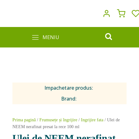
MENIU
Impachetare produs:
Brand:
Prima pagină
/
Frumusețe și îngrijire
/
Ingrijire fata
/ Ulei de
NEEM nerafinat presat la rece 100 ml
Ulei de NEEM nerafinat