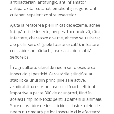
antibacterian, antifungic, antiinflamator,
antiparazitar cutanat, emolient și regenerant
cutanat, repelent contra insectelor.
Ajută la refacerea pielii în caz de: eczeme, acnee,
înțepături de insecte, herpes, furunculoză, răni
infectate, cheratoze diverse, abcese sau ulcerații
ale pielii, xeroză (piele foarte uscată), infestare
cu scabie sau păduchi, psoriasis, dermatită
seboreică.
În agricultură, uleiul de neem se foloseste ca
insecticid și pesticid. Cercetările științifice au
stabilit că unul din principiile sale active,
azadirahtina este un insecticid foarte eficient
împotriva a peste 300 de dăunători, fiind în
același timp non-toxic pentru oameni și animale.
Spre deosebire de insecticidele clasice, uleiul de
neem nu omoară pe loc insectele ci le afectează