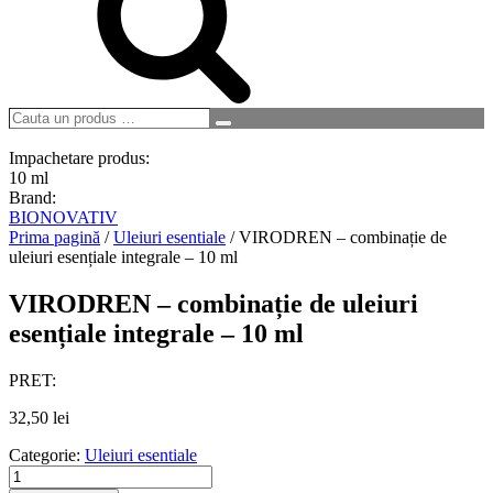
Cauta
Search
un
produs
Impachetare produs:
…
10 ml
Brand:
BIONOVATIV
Prima pagină
/
Uleiuri esentiale
/ VIRODREN – combinație de
uleiuri esențiale integrale – 10 ml
VIRODREN – combinație de uleiuri
esențiale integrale – 10 ml
PRET:
32,50
lei
Categorie:
Uleiuri esentiale
Cantitate