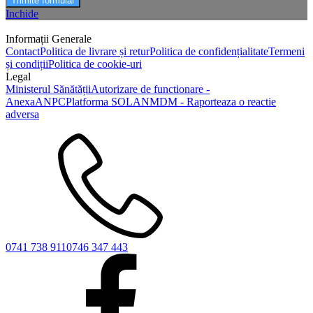
Trimite formular
Inchide
Informații Generale
Contact
Politica de livrare și retur
Politica de confidențialitate
Termeni
și condiții
Politica de cookie-uri
Legal
Ministerul Sănătății
Autorizare de functionare -
Anexa
ANPC
Platforma SOL
ANMDM - Raporteaza o reactie
adversa
0741 738 911
0746 347 443