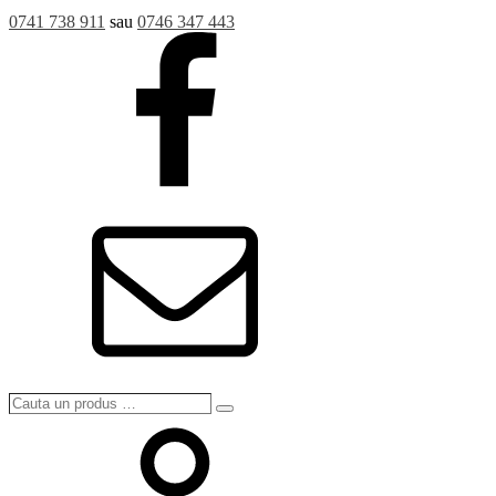
0741 738 911
sau
0746 347 443
Cauta
Search
un
produs
…