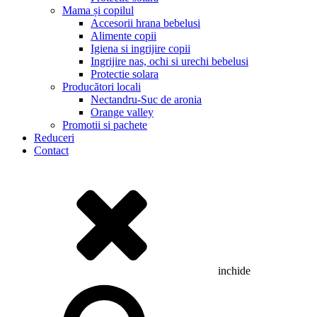
Mama și copilul
Accesorii hrana bebelusi
Alimente copii
Igiena si ingrijire copii
Ingrijire nas, ochi si urechi bebelusi
Protectie solara
Producători locali
Nectandru-Suc de aronia
Orange valley
Promotii si pachete
Reduceri
Contact
inchide