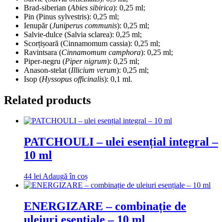
Brad-siberian (
Abies sibirica
): 0,25 ml;
Pin (Pinus sylvestris): 0,25 ml;
Ienupăr (
Juniperus communis
): 0,25 ml;
Salvie-dulce (Salvia sclarea): 0,25 ml;
Scorțișoară (Cinnamomum cassia): 0,25 ml;
Ravintsara (
Cinnamomum camphora
): 0,25 ml;
Piper-negru (
Piper nigrum
): 0,25 ml;
Anason-stelat (
Illicium verum
): 0,25 ml;
Isop (
Hyssopus officinalis
): 0,1 ml.
Related products
PATCHOULI – ulei esențial integral –
10 ml
44
lei
Adaugă în coș
ENERGIZARE – combinație de
uleiuri esențiale – 10 ml