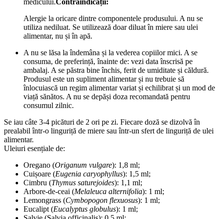
medicului.
Contraindicații:
Alergie la oricare dintre componentele produsului. A nu se
utiliza nediluat. Se utilizează doar diluat în miere sau ulei
alimentar, nu și în apă.
A nu se lăsa la îndemâna și la vederea copiilor mici. A se
consuma, de preferință, înainte de: vezi data înscrisă pe
ambalaj. A se păstra bine închis, ferit de umiditate și căldură.
Produsul este un supliment alimentar și nu trebuie să
înlocuiască un regim alimentar variat și echilibrat și un mod de
viață sănătos. A nu se depăși doza recomandată pentru
consumul zilnic.
Se iau câte 3-4 picături de 2 ori pe zi. Fiecare doză se dizolvă în
prealabil într-o linguriță de miere sau într-un sfert de linguriță de ulei
alimentar.
Uleiuri esențiale de:
Oregano (
Origanum vulgare
): 1,8 ml;
Cuișoare (
Eugenia caryophyllus
): 1,5 ml;
Cimbru (
Thymus saturejoides
): 1,1 ml;
Arbore-de-ceai (
Melaleuca alternifolia
): 1 ml;
Lemongrass (
Cymbopogon flexuosus
): 1 ml;
Eucalipt (
Eucalyptus globulus
): 1 ml;
Salvie (Salvia officinalis): 0,5 ml;