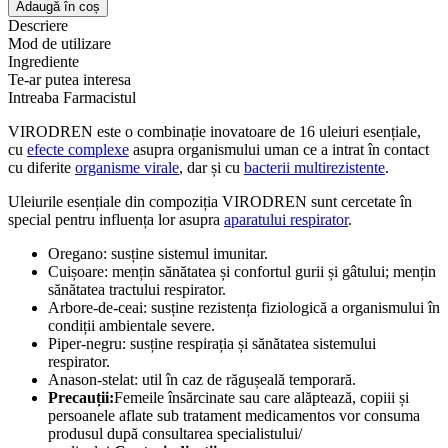
VIRODREN
Adaugă în coș
–
Descriere
combinație
Mod de utilizare
de
Ingrediente
uleiuri
Te-ar putea interesa
esențiale
Intreaba Farmacistul
integrale
–
VIRODREN este o combinație inovatoare de 16 uleiuri esențiale,
10
cu
efecte complexe
asupra organismului uman ce a intrat în contact
ml
cu diferite
organisme virale
, dar și cu
bacterii multirezistente
.
Uleiurile esențiale din compoziția VIRODREN sunt cercetate în
special pentru influența lor asupra
aparatului respirator
.
Oregano: susține sistemul imunitar.
Cuișoare: mențin sănătatea și confortul gurii și gâtului; mențin
sănătatea tractului respirator.
Arbore-de-ceai: susține rezistența fiziologică a organismului în
condiții ambientale severe.
Piper-negru: susține respirația și sănătatea sistemului
respirator.
Anason-stelat: util în caz de răgușeală temporară.
Precauții:
Femeile însărcinate sau care alăptează, copiii și
persoanele aflate sub tratament medicamentos vor consuma
produsul după consultarea specialistului/