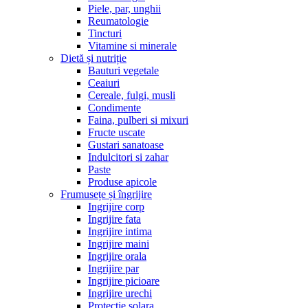
Piele, par, unghii
Reumatologie
Tincturi
Vitamine si minerale
Dietă și nutriție
Bauturi vegetale
Ceaiuri
Cereale, fulgi, musli
Condimente
Faina, pulberi si mixuri
Fructe uscate
Gustari sanatoase
Indulcitori si zahar
Paste
Produse apicole
Frumusețe și îngrijire
Ingrijire corp
Ingrijire fata
Ingrijire intima
Ingrijire maini
Ingrijire orala
Ingrijire par
Ingrijire picioare
Ingrijire urechi
Protectie solara