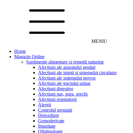
MENIU
Home
Magazin Online
Suplimente alimentare si remedii naturiste
Afectiuni ale aparatului genital
Afectiuni ale inimii si sistemului circulator
Afectiuni ale sistemului nervos
Afectiuni ale tractului urinar
Afectiuni digestive
Afectiuni nas, gura, urechi
Afectiuni respiratorii
Alergii
Controlul greutatii
Detoxifiere
Gemoderivate
Imunitate
Oftalmologie