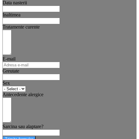
Data nasterii
Inaltimea
Tratamente curente
E-mail
Greutate
Sex
Antecedente alergice
Sarcina sau alaptare?