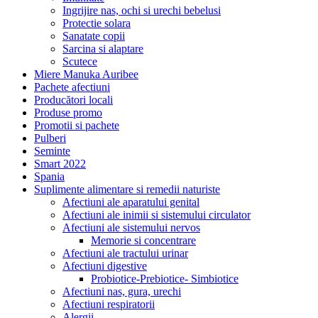
Ingrijire nas, ochi si urechi bebelusi
Protectie solara
Sanatate copii
Sarcina si alaptare
Scutece
Miere Manuka Auribee
Pachete afectiuni
Producători locali
Produse promo
Promotii si pachete
Pulberi
Seminte
Smart 2022
Spania
Suplimente alimentare si remedii naturiste
Afectiuni ale aparatului genital
Afectiuni ale inimii si sistemului circulator
Afectiuni ale sistemului nervos
Memorie si concentrare
Afectiuni ale tractului urinar
Afectiuni digestive
Probiotice-Prebiotice- Simbiotice
Afectiuni nas, gura, urechi
Afectiuni respiratorii
Alergii