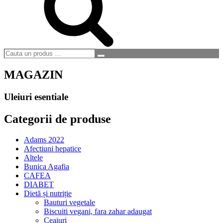
Cauta
Search
un
produs
MAGAZIN
…
Uleiuri esentiale
Categorii de produse
Adams 2022
Afectiuni hepatice
Altele
Bunica Agafia
CAFEA
DIABET
Dietă și nutriție
Bauturi vegetale
Biscuiti vegani, fara zahar adaugat
Ceaiuri