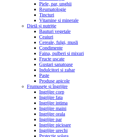
Piele, par, unghii
Reumatologie
Tincturi
Vitamine si minerale
Dietă și nutriție
Bauturi vegetale
Ceaiuri
Cereale, fulgi, musli
Condimente
Faina, pulberi si mixuri
Fructe uscate
Gustari sanatoase
Indulcitori si zahar
Paste
Produse apicole
Frumusețe și îngrijire
Ingrijire corp
Ingrijire fata
Ingrijire intima
Ingrijire maini
Ingrijire orala
Ingrijire par
Ingrijire picioare
Ingrijire urechi
Protectie solara