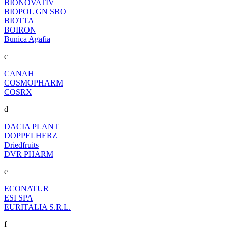
BIONOVATIV
BIOPOL GN SRO
BIOTTA
BOIRON
Bunica Agafia
c
CANAH
COSMOPHARM
COSRX
d
DACIA PLANT
DOPPELHERZ
Driedfruits
DVR PHARM
e
ECONATUR
ESI SPA
EURITALIA S.R.L.
f