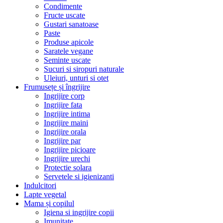
Condimente
Fructe uscate
Gustari sanatoase
Paste
Produse apicole
Saratele vegane
Seminte uscate
Sucuri si siropuri naturale
Uleiuri, unturi si otet
Frumusețe și îngrijire
Ingrijire corp
Ingrijire fata
Ingrijire intima
Ingrijire maini
Ingrijire orala
Ingrijire par
Ingrijire picioare
Ingrijire urechi
Protectie solara
Servetele si igienizanti
Indulcitori
Lapte vegetal
Mama și copilul
Igiena si ingrijire copii
Imunitate