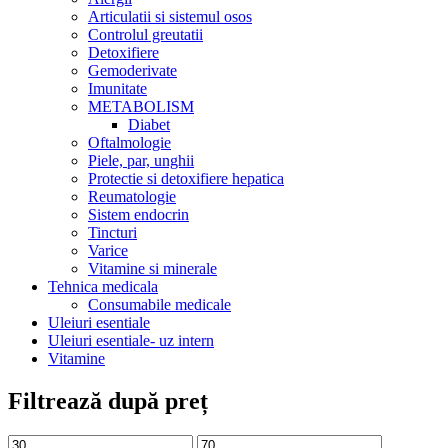
Articulatii si sistemul osos
Controlul greutatii
Detoxifiere
Gemoderivate
Imunitate
METABOLISM
Diabet
Oftalmologie
Piele, par, unghii
Protectie si detoxifiere hepatica
Reumatologie
Sistem endocrin
Tincturi
Varice
Vitamine si minerale
Tehnica medicala
Consumabile medicale
Uleiuri esentiale
Uleiuri esentiale- uz intern
Vitamine
Filtrează după preț
Preț
Preț