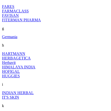
FARES
FARMACLASS
FAVISAN
FITERMAN PHARMA
g
Germania
h
HARTMANN
HERBAGETICA
Herbavit
HIMALAYA INDIA
HOFIGAL
HUGGIES
i
INDIAN HERBAL
IT'S SKIN
k