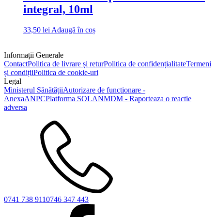
integral, 10ml
33,50
lei
Adaugă în coș
Informații Generale
Contact
Politica de livrare și retur
Politica de confidențialitate
Termeni
și condiții
Politica de cookie-uri
Legal
Ministerul Sănătății
Autorizare de functionare -
Anexa
ANPC
Platforma SOL
ANMDM - Raporteaza o reactie
adversa
0741 738 911
0746 347 443