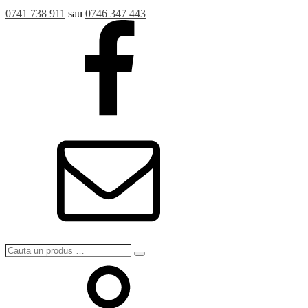
0741 738 911
sau
0746 347 443
Cauta
Search
un
produs
…