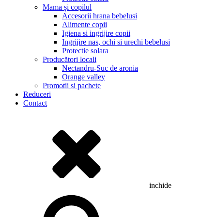
Mama și copilul
Accesorii hrana bebelusi
Alimente copii
Igiena si ingrijire copii
Ingrijire nas, ochi si urechi bebelusi
Protectie solara
Producători locali
Nectandru-Suc de aronia
Orange valley
Promotii si pachete
Reduceri
Contact
inchide