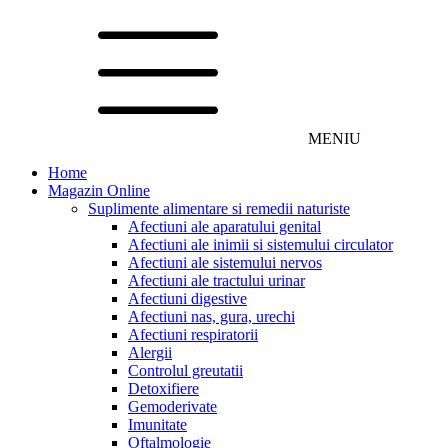
MENIU
Home
Magazin Online
Suplimente alimentare si remedii naturiste
Afectiuni ale aparatului genital
Afectiuni ale inimii si sistemului circulator
Afectiuni ale sistemului nervos
Afectiuni ale tractului urinar
Afectiuni digestive
Afectiuni nas, gura, urechi
Afectiuni respiratorii
Alergii
Controlul greutatii
Detoxifiere
Gemoderivate
Imunitate
Oftalmologie