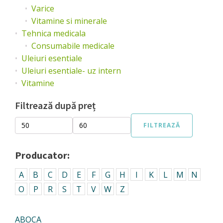
Varice
Vitamine si minerale
Tehnica medicala
Consumabile medicale
Uleiuri esentiale
Uleiuri esentiale- uz intern
Vitamine
Filtrează după preț
FILTREAZĂ
Preț
Preț
minim
maxim
Producator:
A
B
C
D
E
F
G
H
I
K
L
M
N
O
P
R
S
T
V
W
Z
ABOCA